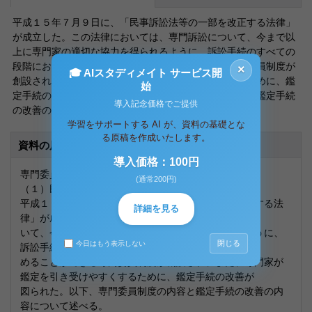
平成１５年７月９日に、「民事訴訟法等の一部を改正する法律」
が成立した。この法律においては、専門訴訟について、今まで以
上に専門家の適切な協力を得られるように、訴訟手続のすべての
段階において専門家の関与を求めることができる専門委員制度が
×
🎓 AIスタディメイト サービス開
創設され、また、専門家が鑑定を引き受けやすくするために、鑑
始
定手続の改善が図られた。以下、専門委員制度の内容と鑑定手続
導入記念価格でご提供
の改善の内容について述べる。
学習をサポートする AI が、資料の基礎とな
る原稿を作成いたします。
資料の原本内容
導入価格：100円
専門委員制度について
(通常200円)
（１）民事訴訟法の改正
平成１５年７月９日に、「民事訴訟法等の一部を改正する法
詳細を見る
律」が成立した。この法律においては、専門訴訟につ
いて、今まで以上に専門家の適切な協力を得られるように、
閉じる
今日はもう表示しない
訴訟手続のすべての段階において専門家の関与を求
めることができる専門委員制度が創設され、また、専門家が
鑑定を引き受けやすくするために、鑑定手続の改善が
図られた。以下、専門委員制度の内容と鑑定手続の改善の内
容について述べる。