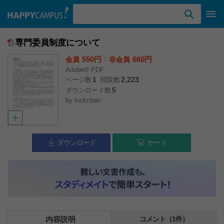
検索ワード入力
専門委員制度について
550円
l
660円
会員
非会員
Adobe® PDF
1
2,223
ページ数
閲覧数
5
ダウンロード数
by
luckchan
ダウンロード
カート
内容説明
コメント（1件）