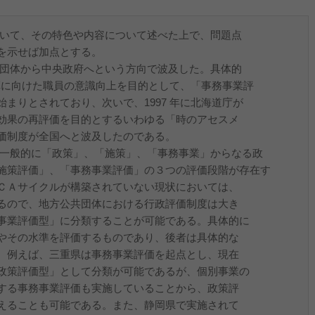
ついて、その特色や内容について述べた上で、問題点
を示せば加点とする。
共団体から中央政府へという方向で波及した。具体的
改革に向けた職員の意識向上を目的として、「事務事業評
まりとされており、次いで、1997 年に北海道庁が
効果の再評価を目的とするいわゆる「時のアセスメ
価制度が全国へと波及したのである。
、一般的に「政策」、「施策」、「事務事業」からなる政
施策評価」、「事務事業評価」の３つの評価段階が存在す
ＣＡサイクルが構築されていない現状においては、
るので、地方公共団体における行政評価制度は大き
事業評価型」に分類することが可能である。具体的に
やその水準を評価するものであり、後者は具体的な
。例えば、三重県は事務事業評価を起点とし、現在
政策評価型」として分類が可能であるが、個別事業の
する事務事業評価も実施していることから、政策評
えることも可能である。また、静岡県で実施されて