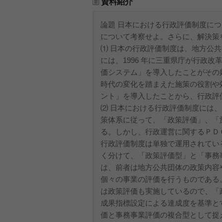
資料紹介
論題 日本における行政評価制度に
について考察せよ。さらに、解決策
⑴ 日本の行政評価制度は、地方公
には、1996 年に三重県庁が行政
価システム」を導入したことがその始
時代の変化を踏まえた施策の役割や
ント」を導入したことから、行政評
⑵ 日本における行政評価制度には
策体系に従って、「政策評価」、「
る。しかし、行政運営に関するＰＤ
行政評価制度は単独で運用されてい
く分けて、「政策評価型」と「事務
は、前者は地方公共団体の政策内容
個々の事業の評価を行うものである
は政策評価も実施しているので、「
成果指標設定による達成度を基準と
価と事務事業評価の複合型として捉