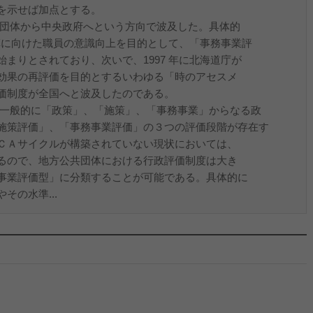
を示せば加点とする。
共団体から中央政府へという方向で波及した。具体的
改革に向けた職員の意識向上を目的として、「事務事業評
まりとされており、次いで、1997 年に北海道庁が
効果の再評価を目的とするいわゆる「時のアセスメ
価制度が全国へと波及したのである。
、一般的に「政策」、「施策」、「事務事業」からなる政
施策評価」、「事務事業評価」の３つの評価段階が存在す
ＣＡサイクルが構築されていない現状においては、
るので、地方公共団体における行政評価制度は大き
事業評価型」に分類することが可能である。具体的に
その水準...