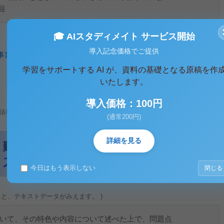
回
🎓 AIスタディメイト サービス開始
導入記念価格でご提供
事業
、
行政
、
政治
、
地方自治
、
法学部試験対策
、
法学部レポート
学習をサポートする AI が、資料の基礎となる原稿を作
いたします。
導入価格：100円
法利用、無断転載・配布は著作権法違反となります。
(通常200円)
詳細を見る
今日はもう表示しない
閉じる
ると、テキストデータがみえます。 )
ついて、その特色や内容について述べた上で、問題点