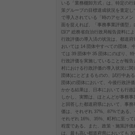
いる「業務棚卸方式」は、特定の行
策グループの目標達成状況を査定し
で導入されている「時のアセスメン
面を捉えれば、「事務事業評価型」
⑶ア 総務省自治行政局報告資料によると
行政評価の導入済の状況は、都道府県に
おいては 14 団体中すべての団体、中
ては 39 団体中 35 団体にのぼり
行政評価を実施していることが報告され
村における行政評価の導入状況に関して
団体)にとどまるものの、試行中あるい
団体)の団体において、今後行政評
かかる結果は、日本においても行政
しかし、実際は、ほとんどが事務事
と回答した都道府県において、事務事
価は、それぞれ 37%、87%である
それぞれ 16%、35%、町村に至っては
程度である。また、政策・施策評価
は、最も高い都道府県においても 3