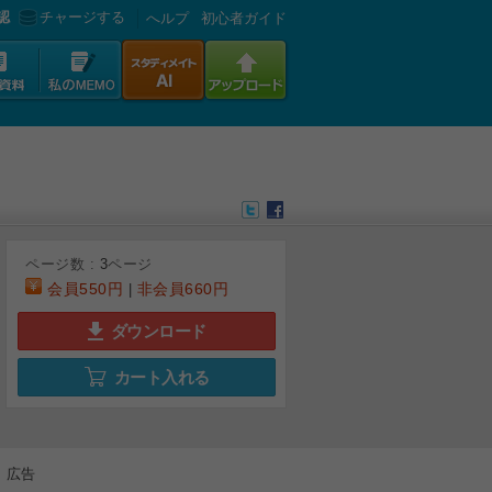
認
チャージする
へルプ
初心者ガイド
ページ数 :
3
ページ
会員
550円
非会員
660円
|
ダウンロード
カート入れる
広告