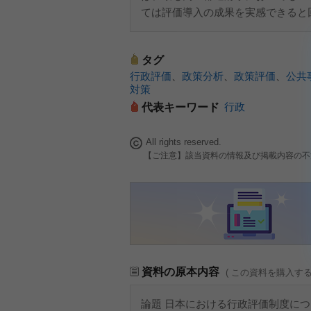
ては評価導入の成果を実感できると
タグ
行政評価
、
政策分析
、
政策評価
、
公共
対策
行政
代表キーワード
All rights reserved.
【ご注意】該当資料の情報及び掲載内容の不
資料の原本内容
( この資料を購入す
論題 日本における行政評価制度に