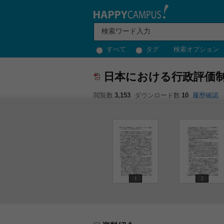
すべて
タグ
検索オプション
日本における行政評価
閲覧数
3,153
ダウンロード数
10
履歴確認
1
2