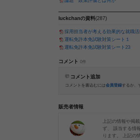
論題 政策評価とは何か
luckchanの資料
(287)
採用担当者が考える効果的な就職活動
運転免許本免試験対策シート１
運転免許本免試験対策シート23
コメント
0件
コメント追加
コメントを書込むには
会員登録
するか、
販売者情報
上記の情報や掲載
ず、 該当する情
ります。 上記の