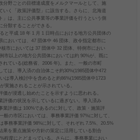
政分野ごとの目標達成度をメルクマールとして、施
ていく「政策評価型」に該当する。さらに、北海道
ト」は、主に公共事業等の事業評価を行うという側
に分類することができる。
平成 18 年 1 月 1 日時点における地方公共団体の
おいては、47 団体中 46 団体、政令指定都市に
核市においては 37 団体中 32 団体、特例市におい
、特例市以上の地方公共団体においては約 90%が、既に
ている(総務省、2006 年)。また、一般の市町
は、導入済の自治体こそ約30%(1985団体中472
は導入検討中を含めると約86%(1985団体中1723
価が実施されることが示されている。
評価が浸透し始めたことを示すように思われる。
業評価の状況を示しているに過ぎない。導入済み
業評価は 100%であるのに対して、政策・施策評
。一般の市区においては、事務事業評価 97%に対して、
事務事業評価 98%に対して、それぞれ 7.5%、20.5%
結果を重点施策や方針の策定に活用している割合
0%程度にとどまっている。さらに、事務事業におい