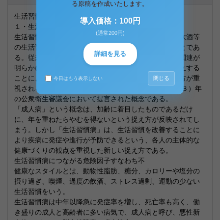
る原稿を作成いたします。
生活習慣病について述べなさい。
導入価格：100円
１・生活習慣病の概念
(通常200円)
生活習慣病とは、「食習慣、運動習慣、休養、喫煙、飲酒等
の生活習慣が、その発症・進行に関する疾患群」のことであ
詳細を見る
る。従来のいわゆる成人病の発症と、生活習慣の強い関連が
明らかになったことや、近年、健康的な生活習慣を確立する
ことにより疾病の発症を予防する「１次予防」の考え方が重
閉じる
今日はもう表示しない
視されるようになってきたことに着目し、1996（平成８）年
の公衆衛生審議会において提言された概念である。
「成人病」という概念は、加齢に着目したものであるだけ
に、年を重ねたらやむを得ないという捉え方が反映されてし
まう。しかし「生活習慣病」は、生活習慣を改善することに
より疾病に発症や進行が予防できるという、各人の主体的な
健康づくりの観点を重視した新しい捉え方である。
生活習慣病につながる危険因子すなわち不
健康なスタイルとは、動物性脂肪、糖分、カロリーや塩分の
摂り過ぎ、喫煙、過度の飲酒、ストレス過剰、運動の少ない
生活習慣をいう。
生活習慣病は中年以降急に発症率を増し、死亡率も高く、働
き盛りの成人と高齢者に多い病気で、成人病と呼び、悪性新