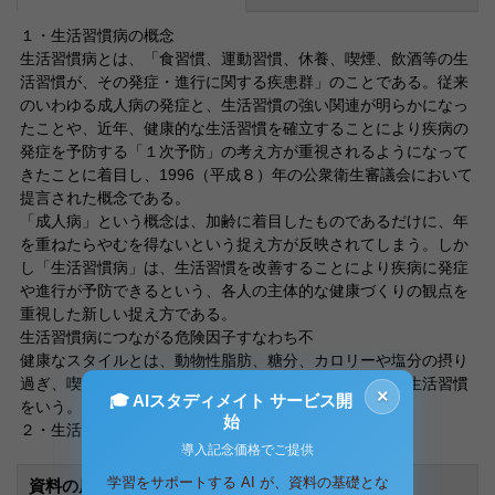
１・生活習慣病の概念
生活習慣病とは、「食習慣、運動習慣、休養、喫煙、飲酒等の生
活習慣が、その発症・進行に関する疾患群」のことである。従来
のいわゆる成人病の発症と、生活習慣の強い関連が明らかになっ
たことや、近年、健康的な生活習慣を確立することにより疾病の
発症を予防する「１次予防」の考え方が重視されるようになって
きたことに着目し、1996（平成８）年の公衆衛生審議会において
提言された概念である。
「成人病」という概念は、加齢に着目したものであるだけに、年
を重ねたらやむを得ないという捉え方が反映されてしまう。しか
し「生活習慣病」は、生活習慣を改善することにより疾病に発症
や進行が予防できるという、各人の主体的な健康づくりの観点を
重視した新しい捉え方である。
生活習慣病につながる危険因子すなわち不
健康なスタイルとは、動物性脂肪、糖分、カロリーや塩分の摂り
過ぎ、喫煙、過度の飲酒、ストレス過剰、運動の少ない生活習慣
×
🎓 AIスタディメイト サービス開
をいう。
始
２・生活習慣病の歴史的背景
導入記念価格でご提供
学習をサポートする AI が、資料の基礎とな
資料の原本内容