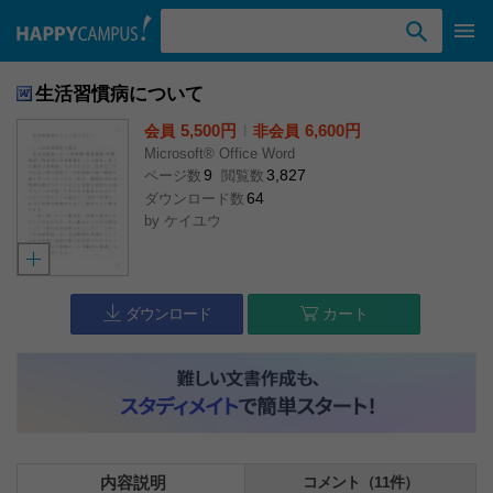
検索ワード入力
生活習慣病について
5,500円
l
6,600円
会員
非会員
Microsoft® Office Word
9
3,827
ページ数
閲覧数
64
ダウンロード数
by
ケイユウ
ダウンロード
カート
内容説明
コメント（11件）