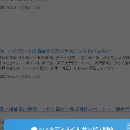
017/04/12
閲覧(2,446)
物、心疾患および脳血管疾患の予防方法を述べなさい。
者福祉協会 社会福祉士養成通信レポート 課題 「悪性新生物、心疾患および
述べなさい。」 ポイント 第一次～第三次予防について、各予防毎に分けて論
（採点者のアドバイスを受け、加筆・修正したものを掲載しています...
017/02/03
閲覧(3,687)
造と機能及び疾病 ＜社会福祉士養成課程レポート＞ 厚生労
習慣病の定義、原因及び予防方法についてのべなさい。 《評価》B評価 良く
ついてもう少し取り上げた方がいいとありました。
🎓 AIスタディメイト サービス開始