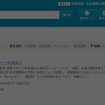
会員登録
非会員購入確
最新資料
人気資料
高評価順
ベストセラー
販売資料
詳細
ーツ科学論２
教育 健康スポーツ科学論の２単位目 レポートです。 成績：合格 課題内容は
２単位目 生活習慣病の予防と改善について説明し、健康維持のためにどのよう
、述べなさい。 【解説】 ヒトは20歳代をピークに、加齢によっ...
026/02/10
閲覧(620)
u96