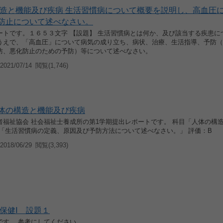
造と機能及び疾病 生活習慣病について概要を説明し、高血圧
防止について述べなさい。
ートです。１６５３文字 【設題】 生活習慣病とは何か、及び該当する疾患に
うえで、「高血圧」について病気の成り立ち、病状、治療、生活指導、予防（
防、悪化防止のための予防）等について述べなさい。
021/07/14
閲覧(1,746)
人体の構造と機能及び疾病
者福祉協会 社会福祉士養成所の第1学期提出レポートです。 科目「人体の構
題「生活習慣病の定義、原因及び予防方法について述べなさい。」 評価：B
018/06/29
閲覧(3,393)
保健Ⅰ 設題１
です。 参考にしてください。