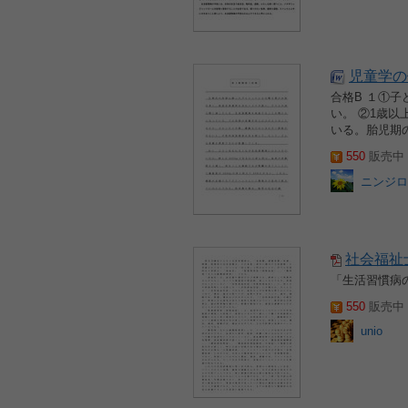
児童学の
合格B １①
い。 ②1歳
いる。胎児期
550
販売中 2
ニンジロ
社会福祉
「生活習慣病の
550
販売中 2
unio