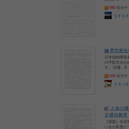
880
販売中 2
もすもす
悪性新生
日本知的障害
の予防方法を
す。 評価：B
550
販売中 2
ともっき
人体の構
定通信教育
《課題》生活
いるが疾患に