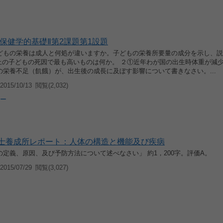
保健学的基礎Ⅱ第2課題第1設題
子どもの栄養は成人と何処が違いますか。子どもの栄養所要量の成分を示し、
以上の子どもの死因で最も高いものは何か。 ２①近年わが国の出生時体重が減
の栄養不足（飢餓）が、出生後の成長に及ぼす影響について書きなさい。...
015/10/13
閲覧(2,032)
ー
士養成所レポート：人体の構造と機能及び疾病
定義、原因、及び予防方法について述べなさい」 約1，200字。評価A。
015/07/29
閲覧(3,027)