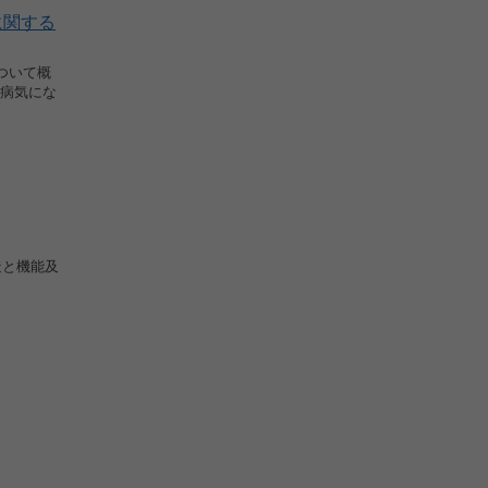
に関する
ついて概
病気にな
造と機能及