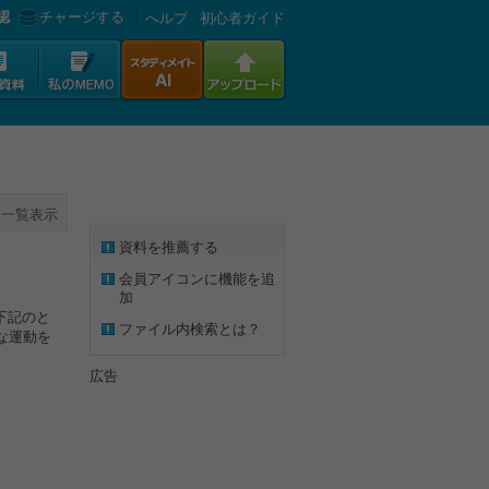
認
チャージする
へルプ
初心者ガイド
一覧表示
資料を推薦する
会員アイコンに機能を追
加
下記のと
ファイル内検索とは？
な運動を
広告