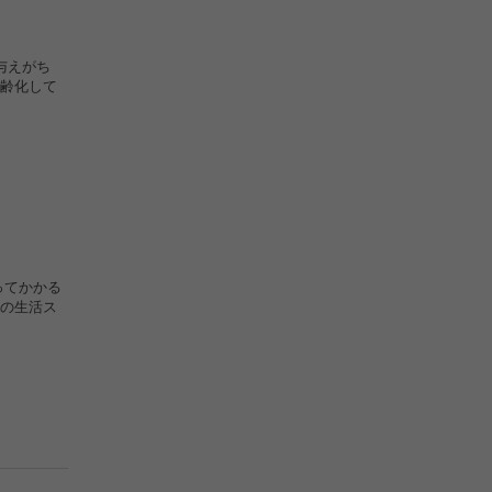
与えがち
齢化して
ってかかる
の生活ス