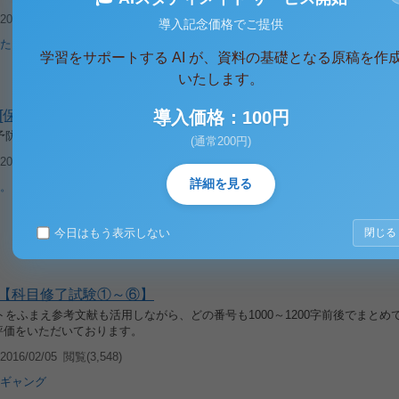
016/11/14
閲覧(3,533)
導入記念価格でご提供
た
学習をサポートする AI が、資料の基礎となる原稿を作
いたします。
[保健体育Ⅰ]レポート 成績A
導入価格：100円
予防と対策を述べよ。 １６２４文字
(通常200円)
016/10/26
閲覧(2,201)
詳細を見る
。
今日はもう表示しない
閉じる
【科目修了試験①～⑥】
をふまえ参考文献も活用しながら、どの番号も1000～1200字前後でまとめ
+評価をいただいております。
016/02/05
閲覧(3,548)
ギャング