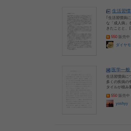
生活習慣
｢生活習慣病に
な「成人病」
きたことと、
550
販売中 2
ダイヤモ
医学一般
生活習慣病に
多くの疾病の
タイルが積み
550
販売中 2
yoshyy