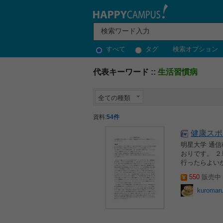
すべて
タグ
検索オプション
代表キーワード ::
生活習慣病
全ての種類
資料:
54件
健康スポ
明星大学 通信
おりです。 
行ったらよいか
550
販売中 2
kuromar