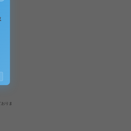
成
ておりま