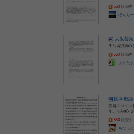
550
販売中 2
ぽんちー
大阪芸短
生活習慣病の
550
販売中 2
あやたま
医学概論
設題のポイント
す。※AorB
550
販売中 2
ちびっこ