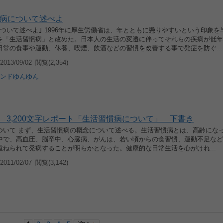
病について述べよ
ついて述べよ｣ 1996年に厚生労働省は、年とともに懸りやすいという印象を
を「生活習慣病」と改めた。日本人の生活の変遷に伴ってそれらの疾病が低年
日常の食事や運動、休養、喫煙、飲酒などの習慣を改善する事で発症を防ぐ...
013/09/02
閲覧(2,354)
ンドゆんゆん
 3,200文字レポート「生活習慣病について」 下書き
ついて まず、生活習慣病の概念について述べる。生活習慣病とは、高齢にな
中で、高血圧、脳卒中、心臓病、がんは、若い頃からの食習慣、運動不足など
重ねられて発病することが明らかとなった。健康的な日常生活を心がけれ...
011/02/07
閲覧(3,142)