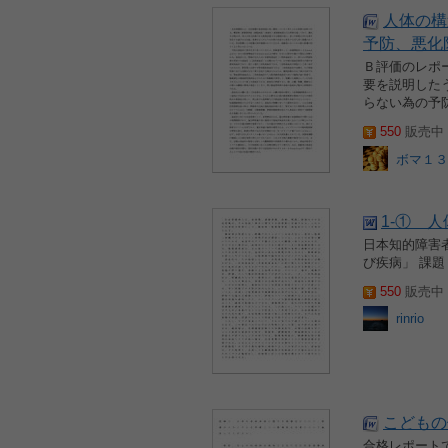
人体の構
予防、悪化
Ｂ評価のレポ
要を説明した
らない為の予
550
販売中 2
ボマ１３
1-① 
日本知的障害
び疾病」 課
550
販売中 2
rinrio
こどもの
合格レポート