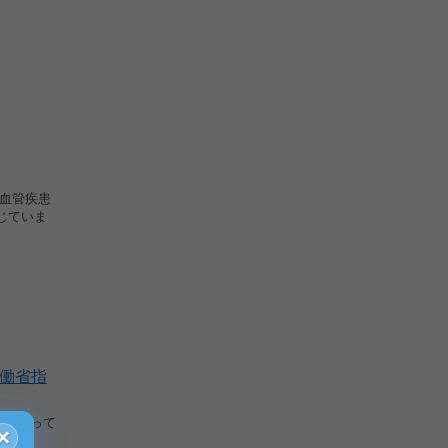
脳血管疾患
じていま
働省指
まとまって
×