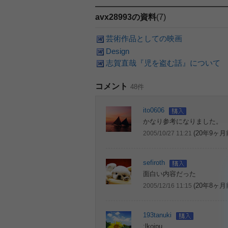
avx28993の資料
(7)
芸術作品としての映画
Design
志賀直哉『児を盗む話』について
コメント
48件
ito0606
かなり参考になりました。
(20年9ヶ月
2005/10/27 11:21
sefiroth
面白い内容だった
(20年8ヶ月
2005/12/16 11:15
193tanuki
;lkoipu