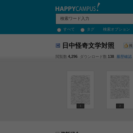
すべて
タグ
検索オプション
日中怪奇文学対照
推
閲覧数
4,296
ダウンロード数
138
履歴確認
1
2