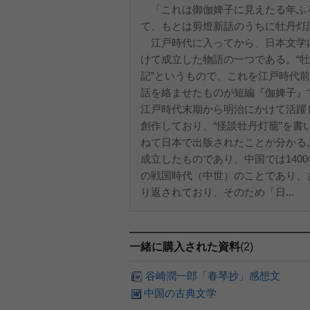
「これは御伽婢子に見えたる年ふ
て、もとは剪燈新話のうちに牡丹灯記
江戸時代に入ってから、日本文学に
けて成立した物語の一つである。“牡
記”というもので、これを江戸時代
話を絡ませたものが短編『伽婢子』
江戸時代末期から明治にかけて活躍
創作しており、“怪談牡丹灯籠”を
ねて日本で出版されたことが分かる
成立したものであり、中国では1400
の戦国時代（中世）のことであり、
り返されており、そのため「日...
一緒に購入された資料
(2)
谷崎潤一郎「春琴抄」感想文
中国の古典文学