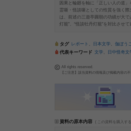
因果と輪廻を軸に「正しい人の道」
霊噺・怪談噺としての性質を強く際
は、前述の三遊亭圓朝の功績が大で
灯籠”、“怪談牡丹灯籠”を対比させ
レポート
、
日本文学
、
伽ぼう
タグ
文学
、
日中怪奇文
代表キーワード
All rights reserved.
【ご注意】該当資料の情報及び掲載内容の不
資料の原本内容
( この資料を購入す