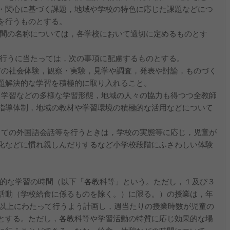
・関心に基づく課題，地域や学校の特色に応じた課題などにつ
を行うものとする。
時間の名称については，各学校において適切に定めるものとす
を行うに当たっては，次の事項に配慮するものとする。
などの社会体験，観察・実験，見学や調査，発表や討論，ものづく
題解決的な学習を積極的に取り入れること。
よる学習などの多様な学習形態，地域の人々の協力も得つつ全教師
指導体制，地域の教材や学習環境の積極的な活用などについて
としての外国語会話等を行うときは，学校の実態等に応じ，児童が
化などに慣れ親しんだりするなど小学校段階にふさわしい体験
。
合的な学習の時間（以下「各教科等」という。ただし，１及び３
活動（学校給食に係るものを除く。）に限る。）の授業は，年
）以上にわたって行うよう計画し，週当たりの授業時数が児童の
とする。ただし，各教科等や学習活動の特質に応じ効果的な場