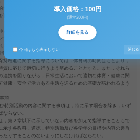
，その他社会における具体的な生活の中に生かし，豊かな心を
的な社会及び国家の発展に努め，進んで平和的な国際社会に貢
導入価格：100円
を育成するため，その基盤としての道徳性を養うことを目標と
(通常200円)
師と児童及び児童相互の人間関係を深めるとともに，家庭や地
詳細を見る
ンティア活動や自然体験活動などの豊かな体験を通して児童の
れるよう配慮しなければならない。
今日はもう表示しない
閉じる
る指導は，学校の教育活動全体を通じて適切に行うものとする。
保持増進に関する指導については，体育科の時間はもとより，
特質に応じて適切に行うよう努めることとする。また，それら
の連携を図りながら，日常生活において適切な体育・健康に関
て健康・安全で活力ある生活を送るための基礎が培われるよう
的事項
及び特別活動の内容に関する事項は，特に示す場合を除き，いず
ばならない。
は，第２章以下に示していない内容を加えて指導することもで
に示す各教科，道徳，特別活動及び各学年の目標や内容の趣旨
ったりすることのないようにしなければならない。