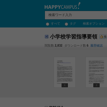
すべて
タグ
検索オプション
小学校学習指導要領
推
閲覧数
2,832
ダウンロード数
6
履歴確認
1
2