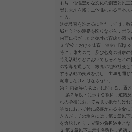
もち，個性豊かな文化の創造と民主
献し未来を拓く主体性のある日本人
する。
道徳教育を進めるに当たっては，教
域社会との連携を図りながら，ボラ
内面に根ざした道徳性の育成が図ら
３ 学校における体育・健康に関す
特に，体力の向上及び心身の健康の
特別活動などにおいてもそれぞれの
の指導を通して，家庭や地域社会と
する活動の実践を促し，生涯を通じ
配慮しなければならない。
第２ 内容等の取扱いに関する共通
１ 第２章以下に示す各教科，道徳
れの学校においても取り扱わなけれ
学校において特に必要がある場合に
きるが，その場合には，第２章以下
を逸脱したり，児童の負担過重とな
２ 第２章以下に示す各教科，道徳