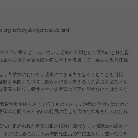
org/net/ed/guide/generalrule.html
の章以下に示すところに従い，児童の人間として調和のとれた育
児童の心身の発達段階や特性を十分考慮して，適切な教育課程
は，各学校において，児童に生きる力をはぐくむことを目指
活動を展開する中で，自ら学び自ら考える力の育成を図るとと
な定着を図り，個性を生かす教育の充実に努めなければならな
の教育活動全体を通じて行うものであり，道徳の時間をはじめと
学習の時間のそれぞれの特質に応じて適切な指導を行わなけれ
育法に定められた教育の根本精神に基づき，人間尊重の精神と
，その他社会における具体的な生活の中に生かし，豊かな心を