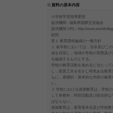
資料の原本内容
小学校学習指導要領
提供機関 : 福島県国際交流協会
提供機関 URL : http://www.worldvillage.
総則
第１ 教育課程編成の一般方針
１ 各学校においては，法令及びこ
成を目指し，地域や学校の実態及び
を編成するものとする。
学校の教育活動を進めるに当たって
し，創意工夫を生かし特色ある教育
もに，基礎的・基本的な内容の確実
い。
２ 学校における道徳教育は，学校
して各教科，特別活動及び総合的な
ばならない。
道徳教育は，教育基本法及び学校教