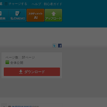
認
チャージする
へルプ
初心者ガイド
ページ数 :
37
ページ
全体公開
ダウンロード
6
7
8
9