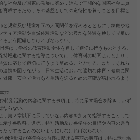
的な社会及び国家の発展に努め，進んで平和的な国際社会に貢
を育成するため，その基盤としての道徳性を養うことを目標と
師と児童及び児童相互の人間関係を深めるとともに，家庭や地
ンティア活動や自然体験活動などの豊かな体験を通して児童の
れるよう配慮しなければならない。
る指導は，学校の教育活動全体を通じて適切に行うものとする。
保持増進に関する指導については，体育科の時間はもとより，
特質に応じて適切に行うよう努めることとする。また，それら
の連携を図りながら，日常生活において適切な体育・健康に関
て健康・安全で活力ある生活を送るための基礎が培われるよう
的事項
及び特別活動の内容に関する事項は，特に示す場合を除き，いず
ばならない。
は，第２章以下に示していない内容を加えて指導することもで
に示す各教科，道徳，特別活動及び各学年の目標や内容の趣旨
ったりすることのないようにしなければならない。
，特別活動及び各学年の内容に掲げる事項の順序は，特に示す場