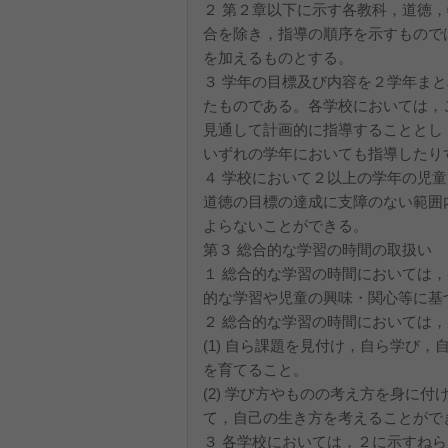
２ 第２章以下に示す各教科，道徳
合を除き，指導の順序を示すもので
を加えるものとする。
３ 学年の目標及び内容を２学年ま
たものである。各学校においては，
見通して計画的に指導することとし
いずれの学年においても指導したり
４ 学校において２以上の学年の児
道徳の目標の達成に支障のない範囲
よらないことができる。
第３ 総合的な学習の時間の取扱い
１ 総合的な学習の時間においては
的な学習や児童の興味・関心等に基
２ 総合的な学習の時間においては
(1) 自ら課題を見付け，自ら学び
を育てること。
(2) 学び方やものの考え方を身に
て，自己の生き方を考えることがで
３ 各学校においては，２に示すね