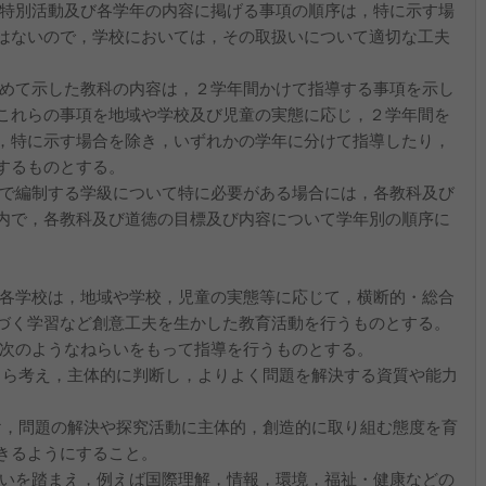
，特別活動及び各学年の内容に掲げる事項の順序は，特に示す場
はないので，学校においては，その取扱いについて適切な工夫
とめて示した教科の内容は，２学年間かけて指導する事項を示し
これらの事項を地域や学校及び児童の実態に応じ，２学年間を
，特に示す場合を除き，いずれかの学年に分けて指導したり，
するものとする。
童で編制する学級について特に必要がある場合には，各教科及び
内で，各教科及び道徳の目標及び内容について学年別の順序に
，各学校は，地域や学校，児童の実態等に応じて，横断的・総合
づく学習など創意工夫を生かした教育活動を行うものとする。
，次のようなねらいをもって指導を行うものとする。
，自ら考え，主体的に判断し，よりよく問題を解決する資質や能力
付け，問題の解決や探究活動に主体的，創造的に取り組む態度を育
きるようにすること。
らいを踏まえ，例えば国際理解，情報，環境，福祉・健康などの