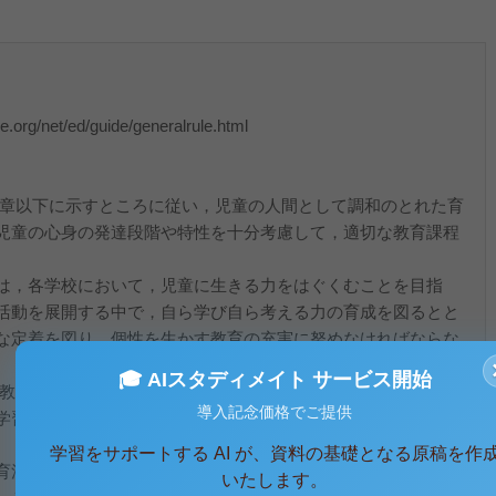
org/net/ed/guide/generalrule.html
の章以下に示すところに従い，児童の人間として調和のとれた育
児童の心身の発達段階や特性を十分考慮して，適切な教育課程
は，各学校において，児童に生きる力をはぐくむことを目指
活動を展開する中で，自ら学び自ら考える力の育成を図るとと
な定着を図り，個性を生かす教育の充実に努めなければならな
🎓 AIスタディメイト サービス開始
の教育活動全体を通じて行うものであり，道徳の時間をはじめと
導入記念価格でご提供
学習の時間のそれぞれの特質に応じて適切な指導を行わなけれ
学習をサポートする AI が、資料の基礎となる原稿を作
育法に定められた教育の根本精神に基づき，人間尊重の精神と
いたします。