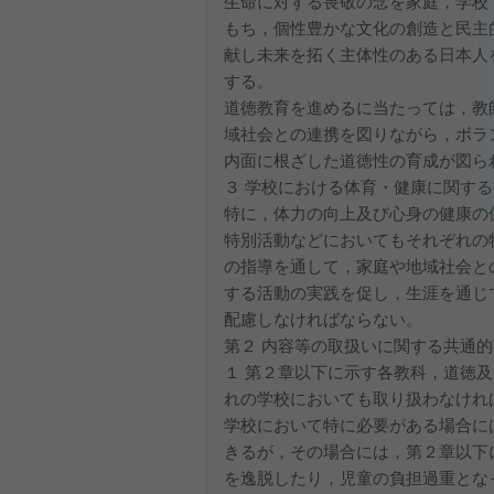
生命に対する畏敬の念を家庭，学校
もち，個性豊かな文化の創造と民主
献し未来を拓く主体性のある日本人
する。
道徳教育を進めるに当たっては，教
域社会との連携を図りながら，ボラ
内面に根ざした道徳性の育成が図ら
３ 学校における体育・健康に関す
特に，体力の向上及び心身の健康の
特別活動などにおいてもそれぞれの
の指導を通して，家庭や地域社会と
する活動の実践を促し，生涯を通じ
配慮しなければならない。
第２ 内容等の取扱いに関する共通
１ 第２章以下に示す各教科，道徳
れの学校においても取り扱わなけれ
学校において特に必要がある場合に
きるが，その場合には，第２章以下
を逸脱したり，児童の負担過重とな