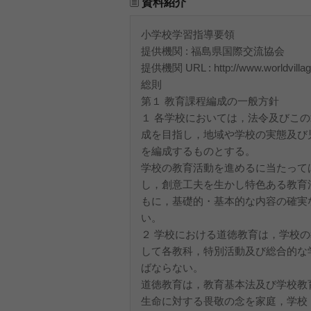
資料紹介
小学校学習指導要領
提供機関 : 福島県国際交流協会
提供機関 URL : http://www.worldvillage.
総則
第１ 教育課程編成の一般方針
１ 各学校においては，法令及びこ
成を目指し，地域や学校の実態及び
を編成するものとする。
学校の教育活動を進めるに当たって
し，創意工夫を生かし特色ある教育
もに，基礎的・基本的な内容の確実
い。
２ 学校における道徳教育は，学校
して各教科，特別活動及び総合的な
ばならない。
道徳教育は，教育基本法及び学校教
生命に対する畏敬の念を家庭，学校