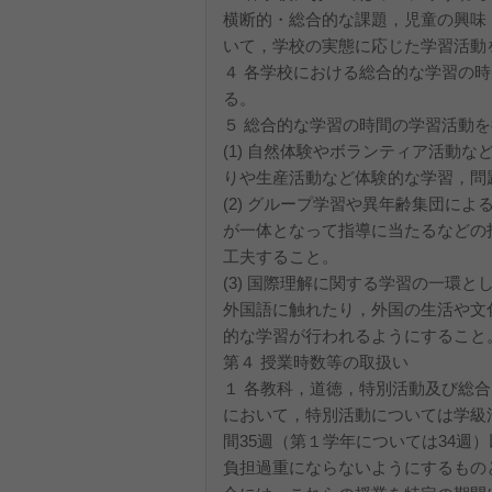
横断的・総合的な課題，児童の興味
いて，学校の実態に応じた学習活動
４ 各学校における総合的な学習の
る。
５ 総合的な学習の時間の学習活動
(1) 自然体験やボランティア活動
りや生産活動など体験的な学習，問
(2) グループ学習や異年齢集団に
が一体となって指導に当たるなどの
工夫すること。
(3) 国際理解に関する学習の一環
外国語に触れたり，外国の生活や文
的な学習が行われるようにすること
第４ 授業時数等の取扱い
１ 各教科，道徳，特別活動及び総
において，特別活動については学級
間35週（第１学年については34週
負担過重にならないようにするもの