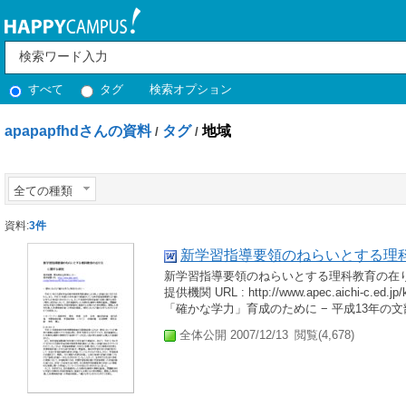
すべて
タグ
検索オプション
apapapfhdさんの資料
タグ
地域
/
/
全ての種類
資料:
3件
新学習指導要領のねらいとする理
新学習指導要領のねらいとする理科教育の在り方
提供機関 URL : http://www.apec.aichi-c.ed.
「確かな学力」育成のために − 平成13年の文
全体公開 2007/12/13
閲覧(4,678)