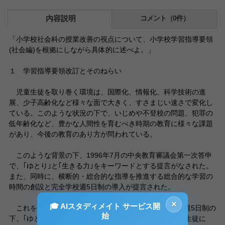
内容説明
コメント（0件）
「小学校社会科の授業改善の視点について、小学校学習指導要領
(社会編)を根拠にしながら具体的に述べよ。」
１ 学習指導要領改訂とそのねらい
児童生徒を取り巻く環境は、国際化、情報化、科学技術の進
展、少子高齢化など様々な面で大きく、すさまじい速さで変化し
ている。このような状況の下で、いじめや不登校の問題、犯罪の
低年齢化など、豊かな人間性を育むべき時期の教育に様々な課題
があり、今後の教育のあり方が問われている。
このような背景の下、1996年7月の中央教育審議会第一次答申
で、｢ゆとり｣と｢生きる力｣をキーワードとする提言がなされた。
また、同時に、横断的・総合的な指導を推進する総合的な学習の
時間の創設と完全学校週5日制の導入が提言された。
×
🎓 AIスタディメイト サービス開
これを受けて、1998年7月、教育課程審議会は、完全週5日制の
始
下、｢ゆとり｣の中で｢特色ある教育｣を展開し、幼児児童生徒に