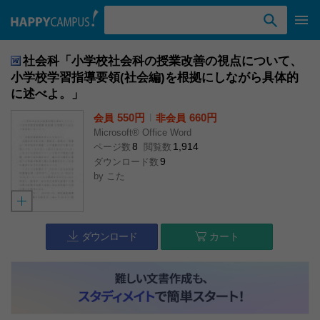
検索ワード入力
社会科「小学校社会科の授業改善の視点について、
小学校学習指導要領(社会編)を根拠にしながら具体的
に述べよ。」
550円
l
660円
会員
非会員
Microsoft® Office Word
8
1,914
ページ数
閲覧数
9
ダウンロード数
by
こた
ダウンロード
カート