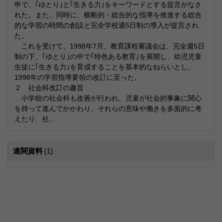
申で、｢ゆとり｣と｢生きる力｣をキーワードとする提言がなさ
れた。また、同時に、横断的・総合的な指導を推進する総合
的な学習の時間の創設と完全学校週5日制の導入が提言され
た。
これを受けて、1998年7月、教育課程審議会は、完全週5日
制の下、｢ゆとり｣の中で｢特色ある教育｣を展開し、幼児児童
生徒に｢生きる力｣を育成することを基本的なねらいとし、
1998年の学習指導要領の改訂に至った。
２ 社会科改訂の趣旨
小学校の社会科も改善が行われ、児童が社会的事象に関心
を持って進んでかかわり、それらの意味や働きを多面的に考
えたり、社...
連関資料
(1)