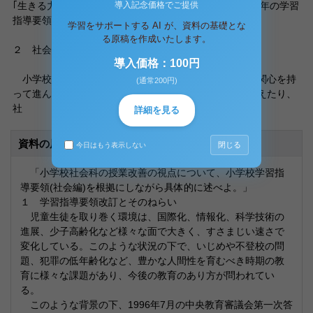
｢生きる力｣を育成することを基本的なねらいとし、1998年の学習
導入記念価格でご提供
指導要領の改訂に至った。
学習をサポートする AI が、資料の基礎とな
る原稿を作成いたします。
２ 社会科改訂の趣旨
導入価格：100円
小学校の社会科も改善が行われ、児童が社会的事象に関心を持
(通常200円)
って進んでかかわり、それらの意味や働きを多面的に考えたり、
社
詳細を見る
資料の原本内容
閉じる
今日はもう表示しない
「小学校社会科の授業改善の視点について、小学校学習指
導要領(社会編)を根拠にしながら具体的に述べよ。」
１ 学習指導要領改訂とそのねらい
児童生徒を取り巻く環境は、国際化、情報化、科学技術の
進展、少子高齢化など様々な面で大きく、すさまじい速さで
変化している。このような状況の下で、いじめや不登校の問
題、犯罪の低年齢化など、豊かな人間性を育むべき時期の教
育に様々な課題があり、今後の教育のあり方が問われてい
る。
このような背景の下、1996年7月の中央教育審議会第一次答