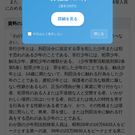
また、一般刑法犯少年比（成人及び触法少年を含む全検挙人員
(通常200円)
に占める少年一般刑法犯人員の比較）は、
詳細を見る
資料の原本内容
閉じる
今日はもう表示しない
「わが国における少年非行の特徴とその対策について述べな
さい。」
非行少年とは、刑罰法令に規定する罪を犯した少年または犯
す恐れのある少年のことである。非行少年には、犯罪少年、
触法少年、虞犯少年の種類がある。（少年警察活動規則第2条
第5条）犯罪少年とは、罪を犯した少年のことである。触法少
年とは、14歳に満たないで、刑罰法令に触れる行為をした少
年のことである。虞犯少年とは、保護者の正当な観察に服し
ない性癖があるもの、正当の理由が無く家庭に寄り付かない
者、犯罪性のある人または不道徳な人と交際する者、いかが
わしい場所に出はいりする者、自己または他人の特性を害す
る行為をする性癖がある者であり、かつ、その性格または環
境に照らして、将来、罪を侵し、または刑罰法令に触れる行
為をする恐れのある少年のことである。
わが国の少年刑法犯検挙人員は、昭和26年の16万6433人をピ
ークとする第一の波、39年の23万8830人をピークとする第二