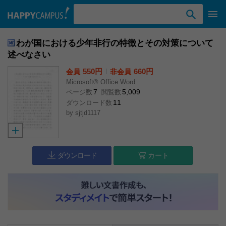
検索ワード入力
わが国における少年非行の特徴とその対策について
述べなさい
550円
l
660円
会員
非会員
Microsoft® Office Word
7
5,009
ページ数
閲覧数
11
ダウンロード数
by
sjtjd1117
ダウンロード
カート