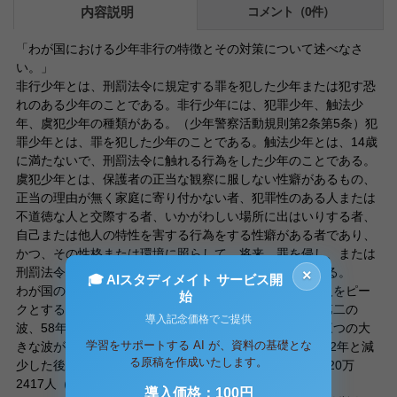
内容説明
コメント（0件）
「わが国における少年非行の特徴とその対策について述べなさ
い。」
非行少年とは、刑罰法令に規定する罪を犯した少年または犯す恐
れのある少年のことである。非行少年には、犯罪少年、触法少
年、虞犯少年の種類がある。（少年警察活動規則第2条第5条）犯
罪少年とは、罪を犯した少年のことである。触法少年とは、14歳
に満たないで、刑罰法令に触れる行為をした少年のことである。
虞犯少年とは、保護者の正当な観察に服しない性癖があるもの、
正当の理由が無く家庭に寄り付かない者、犯罪性のある人または
不道徳な人と交際する者、いかがわしい場所に出はいりする者、
自己または他人の特性を害する行為をする性癖がある者であり、
かつ、その性格または環境に照らして、将来、罪を侵し、または
刑罰法令に触れる行為をする恐れのある少年のことである。
×
🎓 AIスタディメイト サービス開
わが国の少年刑法犯検挙人員は、昭和26年の16万6433人をピー
始
クとする第一の波、39年の23万8830人をピークとする第二の
導入記念価格でご提供
波、58年の31万7438人をピークとする第三の波という三つの大
学習をサポートする AI が、資料の基礎とな
きな波が見られる。平成8年以降増加していたが、11、12年と減
る原稿を作成いたします。
少した後、増加に転じ、14年の少年刑法犯検挙人員は、20万
2417人（前年比1.7％増）となっている。
導入価格：100円