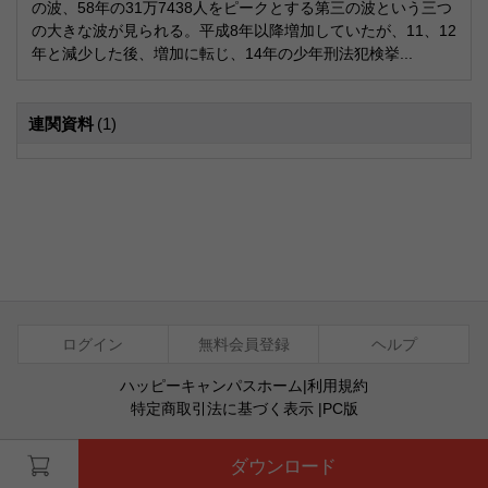
の波、58年の31万7438人をピークとする第三の波という三つ
の大きな波が見られる。平成8年以降増加していたが、11、12
年と減少した後、増加に転じ、14年の少年刑法犯検挙...
連関資料
(1)
ログイン
無料会員登録
ヘルプ
ハッピーキャンパスホーム
|
利用規約
特定商取引法に基づく表示
|
PC版
ⓒ Agentsoft Co., Ltd.
ダウンロード