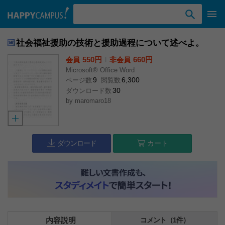
検索ワード入力
社会福祉援助の技術と援助過程について述べよ。
550円
l
660円
会員
非会員
Microsoft® Office Word
9
6,300
ページ数
閲覧数
30
ダウンロード数
by
maromaro18
ダウンロード
カート
内容説明
コメント（1件）