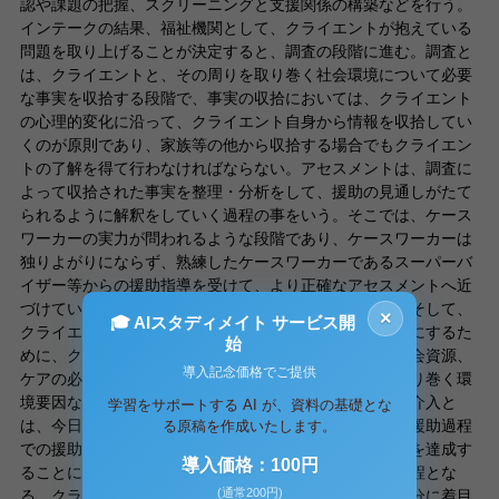
認や課題の把握、スクリーニングと支援関係の構築などを行う。
インテークの結果、福祉機関として、クライエントが抱えている
問題を取り上げることが決定すると、調査の段階に進む。調査と
は、クライエントと、その周りを取り巻く社会環境について必要
な事実を収拾する段階で、事実の収拾においては、クライエント
の心理的変化に沿って、クライエント自身から情報を収拾してい
くのが原則であり、家族等の他から収拾する場合でもクライエン
トの了解を得て行わなければならない。アセスメントは、調査に
よって収拾された事実を整理・分析をして、援助の見通しがたて
られるように解釈をしていく過程の事をいう。そこでは、ケース
ワーカーの実力が問われるような段階であり、ケースワーカーは
独りよがりにならず、熟練したケースワーカーであるスーパーバ
イザー等からの援助指導を受けて、より正確なアセスメントへ近
づけていく努力を続けなければならない段階と言える。そして、
×
🎓 AIスタディメイト サービス開
クライエント本人および家族の具体的なニーズを明らかにするた
始
めに、クライエント本人の希望と、現在使用している社会資源、
導入記念価格でご提供
ケアの必要度に関する専門職の評価、クライエントを取り巻く環
境要因などを多角的視点から行われなければいけない。介入と
学習をサポートする AI が、資料の基礎とな
は、今日の積極的な社会福祉実践活動といえるが、個別援助過程
る原稿を作成いたします。
での援助計画に基づく実施段階を指している。援助目標を達成す
導入価格：100円
ることに注目された個別援助技術の中心となる重要な過程とな
(通常200円)
る。クライエントの抱えている問題に注目し、どんな部分に着目