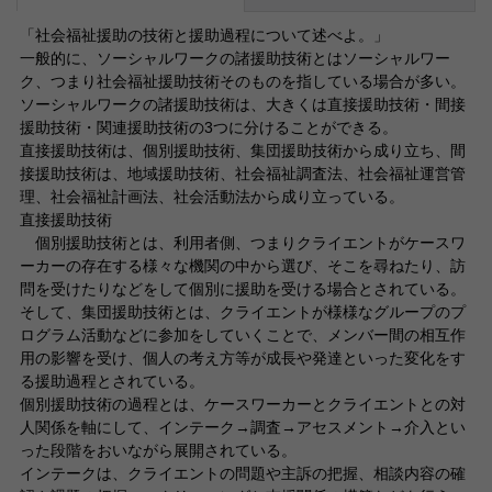
「社会福祉援助の技術と援助過程について述べよ。」
一般的に、ソーシャルワークの諸援助技術とはソーシャルワー
ク、つまり社会福祉援助技術そのものを指している場合が多い。
ソーシャルワークの諸援助技術は、大きくは直接援助技術・間接
援助技術・関連援助技術の3つに分けることができる。
直接援助技術は、個別援助技術、集団援助技術から成り立ち、間
接援助技術は、地域援助技術、社会福祉調査法、社会福祉運営管
理、社会福祉計画法、社会活動法から成り立っている。
直接援助技術
個別援助技術とは、利用者側、つまりクライエントがケースワ
ーカーの存在する様々な機関の中から選び、そこを尋ねたり、訪
問を受けたりなどをして個別に援助を受ける場合とされている。
そして、集団援助技術とは、クライエントが様様なグループのプ
ログラム活動などに参加をしていくことで、メンバー間の相互作
用の影響を受け、個人の考え方等が成長や発達といった変化をす
る援助過程とされている。
個別援助技術の過程とは、ケースワーカーとクライエントとの対
人関係を軸にして、インテーク→調査→アセスメント→介入とい
った段階をおいながら展開されている。
インテークは、クライエントの問題や主訴の把握、相談内容の確