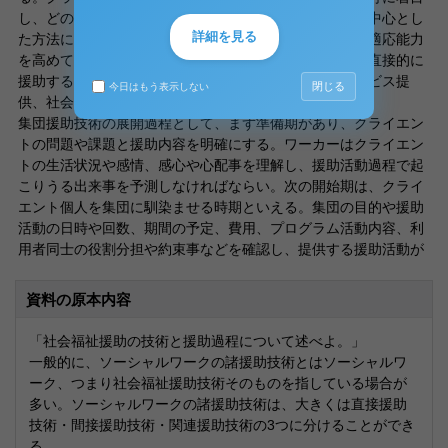
し、どのような援助を提供するのかにもよるが、面接を中心とし
詳細を見る
た方法によりクライエントに直接働きかけていき、その適応能力
を高めていき問題解決への動機付け、自助能力の育成を直接的に
援助する。ほかにも、社会資源開発や活動を通したサービス提
閉じる
今日はもう表示しない
供、社会環境調整や改善による間接的な援助もある。
集団援助技術の展開過程として、まず準備期があり、クライエン
トの問題や課題と援助内容を明確にする。ワーカーはクライエン
トの生活状況や感情、感心や心配事を理解し、援助活動過程で起
こりうる出来事を予測しなければならい。次の開始期は、クライ
エント個人を集団に馴染ませる時期といえる。集団の目的や援助
活動の日時や回数、期間の予定、費用、プログラム活動内容、利
用者同士の役割分担や約束事などを確認し、提供する援助活動が
資料の原本内容
「社会福祉援助の技術と援助過程について述べよ。」
一般的に、ソーシャルワークの諸援助技術とはソーシャルワ
ーク、つまり社会福祉援助技術そのものを指している場合が
多い。ソーシャルワークの諸援助技術は、大きくは直接援助
技術・間接援助技術・関連援助技術の3つに分けることができ
る。