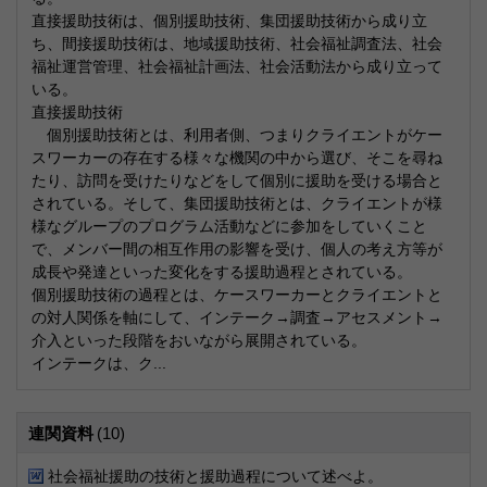
直接援助技術は、個別援助技術、集団援助技術から成り立
ち、間接援助技術は、地域援助技術、社会福祉調査法、社会
福祉運営管理、社会福祉計画法、社会活動法から成り立って
いる。
直接援助技術
個別援助技術とは、利用者側、つまりクライエントがケー
スワーカーの存在する様々な機関の中から選び、そこを尋ね
たり、訪問を受けたりなどをして個別に援助を受ける場合と
されている。そして、集団援助技術とは、クライエントが様
様なグループのプログラム活動などに参加をしていくこと
で、メンバー間の相互作用の影響を受け、個人の考え方等が
成長や発達といった変化をする援助過程とされている。
個別援助技術の過程とは、ケースワーカーとクライエントと
の対人関係を軸にして、インテーク→調査→アセスメント→
介入といった段階をおいながら展開されている。
インテークは、ク...
連関資料
(10)
社会福祉援助の技術と援助過程について述べよ。