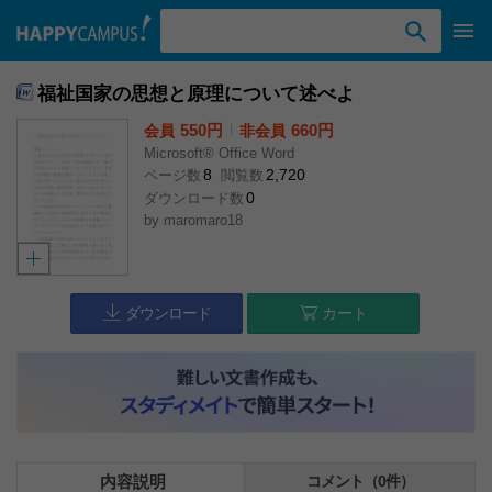
検索ワード入力
福祉国家の思想と原理について述べよ
550円
l
660円
会員
非会員
Microsoft® Office Word
8
2,720
ページ数
閲覧数
0
ダウンロード数
by
maromaro18
ダウンロード
カート
内容説明
コメント（0件）