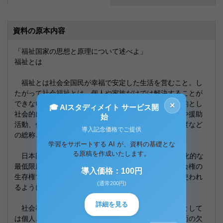
資料の原本内容
「福祉国家の思想と原理について述べよ」
福祉とは
福祉とは社会全国民が幸福で安定した生活を営むこと。し
たがって社会福祉とは、個人や家族だけでは解決することが
できない生活上の問題や課題を解決していくことを目的とし
×
🎓 AIスタディメイト サービス開
社会的におこなう取り組みや住民自身による相互扶養や援助
始
活動、住民の生活を支えることを目的とした政策・制度など
導入記念価格でご提供
の総称とも考えられる。
学習をサポートする AI が、資料の基礎とな
る原稿を作成いたします。
日本国憲法第25条には、すべての国民は健康的で文化的な
最低限度の生活を営む権利を有するとある。これは社会権の
導入価格：100円
生存権であり、この考え方から社会福祉という言葉が使われ
(通常200円)
るようになった。
詳細を見る
社会福祉の対象は個人ということになるが、考え方として
は個人と社会制度の間に取り結ぶ社会関係の主体的側面の欠