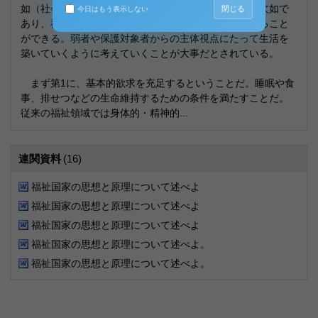
如（社会関係の不調和・社会関係の欠如・社会関係の欠如で
閉じる
今日はもう表示しない
あり、社会福祉はこれらを調整する機能体系ととらえること
ができる。弱者や保護対象者からの主体視点にたって生活を
築いていくように考えていくことが大事だとされている。
まず第1に、基本的欲求を充足するということだ。睡眠や食
事、排せつなどの生命維持するための条件を満たすことだ。
従来の福祉領域では身体的・精神的...
連関資料
(16)
福祉国家の思想と原理について述べよ
福祉国家の思想と原理について述べよ
福祉国家の思想と原理について述べよ
福祉国家の思想と原理について述べよ。
福祉国家の思想と原理について述べよ。