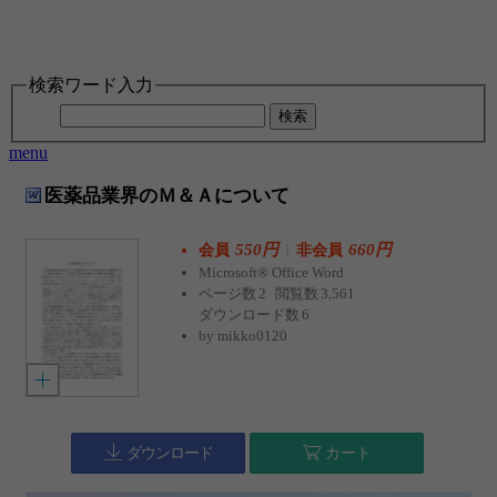
検索ワード入力
検索
menu
医薬品業界のＭ＆Ａについて
550円
l
660円
会員
非会員
Microsoft® Office Word
ページ数
2
閲覧数
3,561
ダウンロード数
6
by
mikko0120
ダウンロード
カート