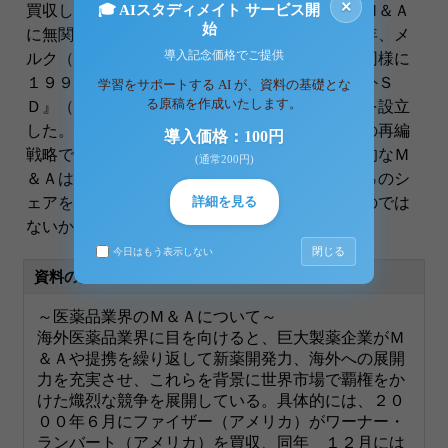
×
買収している。日本の医薬品業界は、こうしたＭ＆Ａ
🎓 AIスタディメイト サービス開
始
に無関係かといえば、そうではない。１９８４年、メ
導入記念価格でご提供
ルク（アメリカ）が萬有製薬を傘下におさめ、同様に
１９９７年、メルクは中外製薬との合併で『中外Ｓ
学習をサポートする AI が、資料の基礎とな
る原稿を作成いたします。
Ｄ』（出資比率は中外７０％、メルク３０％）を設立
した。これは明らかに、他国籍製薬企業としての再編
導入価格：100円
戦略であろう。エコノミストのなかには、本格的なＭ
(通常200円)
＆Ａはむしろこれからであり、世界市場で１０％のシ
ェアを持つ会社が、近未来には５つほどできるのでは
詳細を見る
ないか、との
閉じる
今日はもう表示しない
資料の原本内容
～医薬品業界のＭ＆Ａについて～
海外医薬品業界に目を向けると、巨大製薬企業がＭ
＆Ａや提携を繰り返して新薬開発力、海外への展開
力を充実させ、これらを背景に世界市場で覇権をか
けた熾烈な競争を展開している。具体的には、２０
００年６月にファイザー（アメリカ）がワーナー・
ランバート（アメリカ）を買収、同年 １２月には