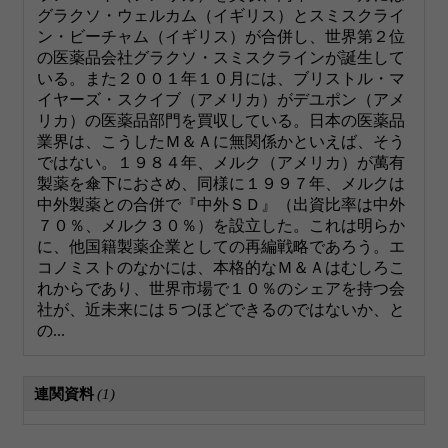
グラクソ・ウェルカム（イギリス）とスミスクライ
ン・ビーチャム（イギリス）が合併し、世界第２位
の医薬品会社グラクソ・スミスクラインが誕生して
いる。また２００１年１０月には、ブリストル・マ
イヤーズ・スクイブ（アメリカ）がデユポン（アメ
リカ）の医薬品部門を買収している。日本の医薬品
業界は、こうしたＭ＆Ａに無関係かといえば、そう
ではない。１９８４年、メルク（アメリカ）が萬有
製薬を傘下におさめ、同様に１９９７年、メルクは
中外製薬との合併で『中外ＳＤ』（出資比率は中外
７０％、メルク３０％）を設立した。これは明らか
に、他国籍製薬企業としての再編戦略であろう。エ
コノミストのなかには、本格的なＭ＆Ａはむしろこ
れからであり、世界市場で１０％のシェアを持つ会
社が、近未来には５つほどできるのではないか、と
の...
連関資料
(1)