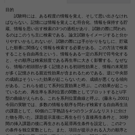
目的
試験時には、ある程度の情報を覚え、そして思い出さなけれ
ばならない。記憶には情報を覚えこむ符合化、情報を保持する貯
蔵、情報を思い出す検索の3つの過程があり、試験の際に問われ
るのはこのうち主に検索である。論文試験をイメージすると分か
りやすいかもしれないが、試験の際には手がかりをなしに、貯蔵
した順番に関係なく情報を検索する必要がある。この方法で検索
することを自由再生という。情報をある一定の系列で符号化する
と、その順序は検索頻度である再生率に大きく影響する。なぜな
ら、情報の初頭部が多く記憶される初頭性効果と、情報の末尾部
が多く記憶される親近性効果が含まれるためである。逆に中央部
の成績はそういった効果が起こらないため、成績が悪くなる傾向
がある。これらを総じて系列位置効果と呼ぶ。この効果が起こっ
ているため、再生率を系列位置の関数としてプロットするとU字
型の曲線がえられる。これを系列位置曲線と呼ぶ。(藤永ら,2001)
今回の実験では、多数の情報を順序を問わず検索する自由再生法
の課題として、60個の二字熟語を4つのランダムなリストに分け
た物を用いた。課題提示直後に再生を行う直後再生条件と、30秒
間の挿入課題の後に再生される延滞再生条件を設定し、この2つ
の条件を独立変数とした。また、項目が提示される入力の順序と