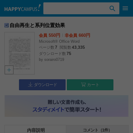
検索ワード入力
自由再生と系列位置効果
550円
l
660円
会員
非会員
Microsoft® Office Word
7
43,335
ページ数
閲覧数
75
ダウンロード数
by
sorairo0719
ダウンロード
カート
内容説明
コメント（1件）