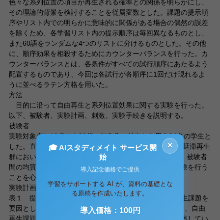
色々な系列位置の項目が再生される確率との関係を明らかにし、
その理論的背景を検討することを従属変数とした。課題の提示順
序やリスト内での明らかに意味的に関係がある場合の偶然の誤差
を除くため、各学習リスト内の提示順序は毎回異なるものとし、
また60語をランダムな4つのリストに分けるものとした。その他
に、順序効果を相殺するためにカウンターバランスを行った。カ
ウンターバランスとは、各条件がすべての試行順序にあたるよう
配置するものであり、今回は各試行が各順序に1回だけ現れるよ
うに並べるラテン方格を用いた。
方法
目的に沿って自由再生と系列位置効果に関する実験を行った。
以下、被験者、実験計画、刺激、実験手続きを説明する。
被験者
実験対象者は19歳から23歳の無作為に抽出した男女24名の学生と
×
した。直後再生群においては男子5人女子7人の計12人、延滞再生
🎓 AIスタディメイト サービス開
始
群においては男子1人女子11人の計12人を被験者とした。被験者
間の均質をはかるため大学生に限定し、静かな場所で実験を行う
導入記念価格でご提供
ことを心掛けた。
学習をサポートする AI が、資料の基礎とな
実験計画
る原稿を作成いたします。
表１ 提示課題のリスト A B C D 今回の実験は、自由再生課題を
要因とした、１要因2水準の実験であった。第１の水準は、自由
導入価格：100円
再生課題を提示した直後、検索された順に解答用紙に記述してい