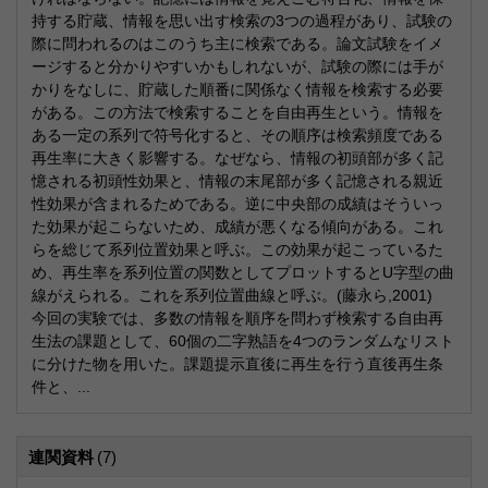
持する貯蔵、情報を思い出す検索の3つの過程があり、試験の
際に問われるのはこのうち主に検索である。論文試験をイメ
ージすると分かりやすいかもしれないが、試験の際には手が
かりをなしに、貯蔵した順番に関係なく情報を検索する必要
がある。この方法で検索することを自由再生という。情報を
ある一定の系列で符号化すると、その順序は検索頻度である
再生率に大きく影響する。なぜなら、情報の初頭部が多く記
憶される初頭性効果と、情報の末尾部が多く記憶される親近
性効果が含まれるためである。逆に中央部の成績はそういっ
た効果が起こらないため、成績が悪くなる傾向がある。これ
らを総じて系列位置効果と呼ぶ。この効果が起こっているた
め、再生率を系列位置の関数としてプロットするとU字型の曲
線がえられる。これを系列位置曲線と呼ぶ。(藤永ら,2001)
今回の実験では、多数の情報を順序を問わず検索する自由再
生法の課題として、60個の二字熟語を4つのランダムなリスト
に分けた物を用いた。課題提示直後に再生を行う直後再生条
件と、...
連関資料
(7)