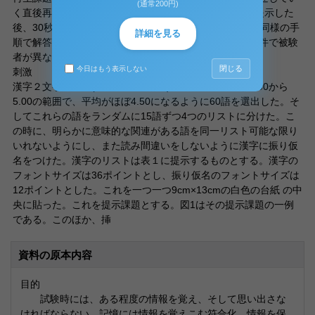
(通常200円)
く直後再生条件とした。第2の水準は、自由再生課題を提示した
後、30秒間の挿入課題を行い、その後、直後再生条件と同様の手
詳細を見る
順で解答用紙に記述していく延滞再生条件とした。各条件で被験
者が異なる被験者間変数を用いた。
閉じる
今日はもう表示しない
刺激
漢字２文字の名詞(小川・稲村1974)から学習容易性が4.00から
5.00の範囲で、平均がほぼ4.50になるように60語を選出した。そ
してこれらの語をランダムに15語ずつ4つのリストに分けた。こ
の時に、明らかに意味的な関連がある語を同一リスト可能な限り
いれないようにし、また読み間違いをしないように漢字に振り仮
名をつけた。漢字のリストは表１に提示するものとする。漢字の
フォントサイズは36ポイントとし、振り仮名のフォントサイズは
12ポイントとした。これを一つ一つ9cm×13cmの白色の台紙 の中
央に貼った。これを提示課題とする。図1はその提示課題の一例
である。このほか、挿
資料の原本内容
目的
試験時には、ある程度の情報を覚え、そして思い出さな
ければならない。記憶には情報を覚えこむ符合化、情報を保