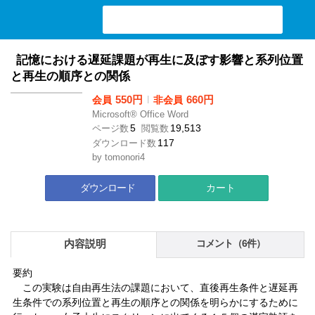
検索ワード入力
記憶における遅延課題が再生に及ぼす影響と系列位置
と再生の順序との関係
550円
l
660円
会員
非会員
Microsoft® Office Word
5
19,513
ページ数
閲覧数
117
ダウンロード数
by
tomonori4
ダウンロード
カート
内容説明
コメント（6件）
要約
この実験は自由再生法の課題において、直後再生条件と遅延再
生条件での系列位置と再生の順序との関係を明らかにするために