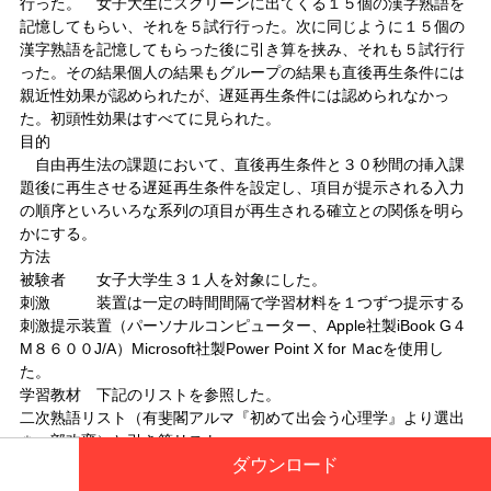
行った。 女子大生にスクリーンに出てくる１５個の漢字熟語を
記憶してもらい、それを５試行行った。次に同じように１５個の
漢字熟語を記憶してもらった後に引き算を挟み、それも５試行行
った。その結果個人の結果もグループの結果も直後再生条件には
親近性効果が認められたが、遅延再生条件には認められなかっ
た。初頭性効果はすべてに見られた。
目的
自由再生法の課題において、直後再生条件と３０秒間の挿入課
題後に再生させる遅延再生条件を設定し、項目が提示される入力
の順序といろいろな系列の項目が再生される確立との関係を明ら
かにする。
方法
被験者 女子大学生３１人を対象にした。
刺激 装置は一定の時間間隔で学習材料を１つずつ提示する
刺激提示装置（パーソナルコンピューター、Apple社製iBook G４
M８６００J/A）Microsoft社製Power Point X for Ｍacを使用し
た。
学習教材 下記のリストを参照した。
二次熟語リスト（有斐閣アルマ『初めて出会う心理学』より選出
＊一部改変）と引き算リスト
ダウンロード