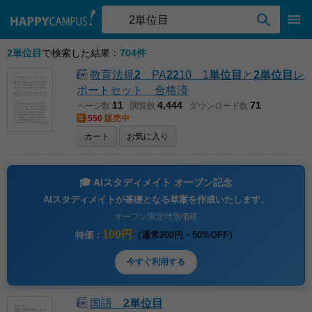
検索ワード入力
2単位目
で検索した結果：
704件
教育法規
2
PA
2
2
10 1
単位
目
と
2単位目
レ
ポートセット 合格済
11
4,444
71
ページ数
閲覧数
ダウンロード数
550
販売中
カート
お気に入り
🎓 AIスタディメイト オープン記念
AIスタディメイトが基礎となる草案を作成いたします。
オープン限定特別価格
100円
特価：
（通常200円・50%OFF）
今すぐ利用する
国語
2単位目