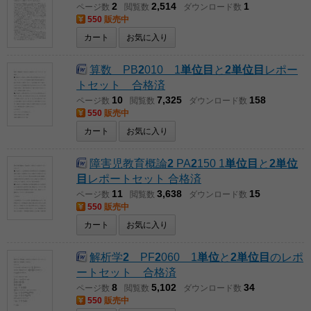
2
2,514
1
ページ数
閲覧数
ダウンロード数
550
販売中
カート
お気に入り
算数 PB
2
010 1
単位
目
と
2単位目
レポー
トセット 合格済
10
7,325
158
ページ数
閲覧数
ダウンロード数
550
販売中
カート
お気に入り
障害児教育概論
2
PA
2
150 1
単位
目
と
2単位
目
レポートセット 合格済
11
3,638
15
ページ数
閲覧数
ダウンロード数
550
販売中
カート
お気に入り
解析学
2
PF
2
060 1
単位
と
2単位目
のレポ
ートセット 合格済
8
5,102
34
ページ数
閲覧数
ダウンロード数
550
販売中