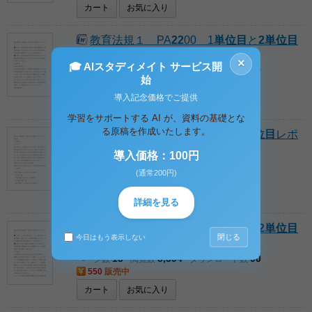
カート
お気に入り
教育法規１ PA
2
2
00 1
単位
目
と
2単位目
レポートセット 合格済
×
🎓 AIスタディメイト サービス開
11
5,134
49
ページ数
閲覧数
ダウンロード数
始
550
販売中
導入記念価格でご提供
カート
お気に入り
学習をサポートする AI が、資料の基礎とな
る原稿を作成いたします。
確率論 PF3010 1
単位
目
と
2単位目
レポ
ートセット 合格済
導入価格：100円
8
3,778
38
ページ数
閲覧数
ダウンロード数
(通常200円)
550
販売中
カート
お気に入り
詳細を見る
教育学入門 PA1010 1
単位
目
と
2単位目
閉じる
今日はもう表示しない
レポートセット 合格済
13
5,394
90
ページ数
閲覧数
ダウンロード数
550
販売中
カート
お気に入り