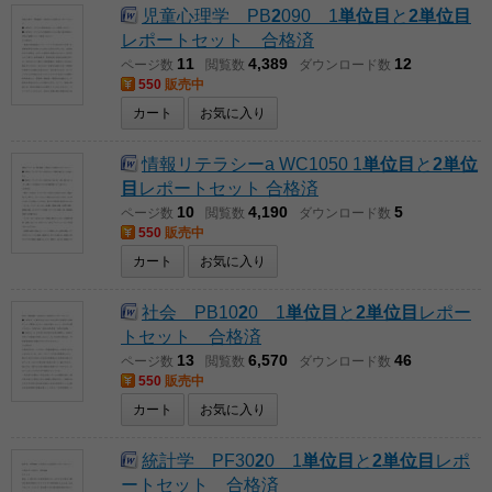
児童心理学 PB
2
090 1
単位
目
と
2単位目
レポートセット 合格済
11
4,389
12
ページ数
閲覧数
ダウンロード数
550
販売中
カート
お気に入り
情報リテラシーa WC1050 1
単位
目
と
2単位
目
レポートセット 合格済
10
4,190
5
ページ数
閲覧数
ダウンロード数
550
販売中
カート
お気に入り
社会 PB10
2
0 1
単位
目
と
2単位目
レポー
トセット 合格済
13
6,570
46
ページ数
閲覧数
ダウンロード数
550
販売中
カート
お気に入り
統計学 PF30
2
0 1
単位
目
と
2単位目
レポ
ートセット 合格済