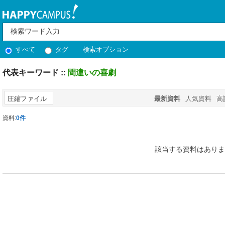
すべて
タグ
検索オプション
代表キーワード ::
間違いの喜劇
圧縮ファイル
最新資料
人気資料
高
資料:
0件
該当する資料はありま