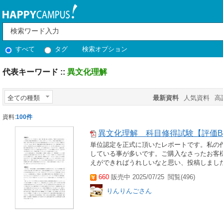
すべて
タグ
検索オプション
代表キーワード ::
異文化理解
全ての種類
最新資料
人気資料
高
資料:
100件
異文化理解 科目修得試験【評価
単位認定を正式に頂いたレポートです。私の
している事が多いです。ご購入なさったお客
えができればうれしいなと思い、投稿しまし
660
販売中 2025/07/25
閲覧(496)
りんりんごさん