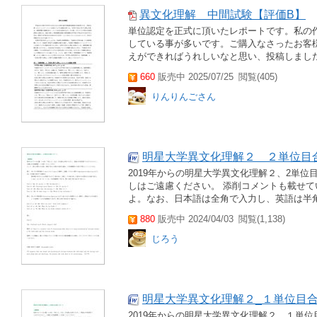
異文化理解 中間試験【評価B】
単位認定を正式に頂いたレポートです。私の
している事が多いです。ご購入なさったお客
えができればうれしいなと思い、投稿しまし
660
販売中 2025/07/25
閲覧(405)
りんりんごさん
明星大学異文化理解２＿２単位目
2019年からの明星大学異文化理解２、2単
しはご遠慮ください。 添削コメントも載せてい
よ。なお、日本語は全角で入力し、英語は半角
880
販売中 2024/04/03
閲覧(1,138)
じろう
明星大学異文化理解２_１単位目
2019年からの明星大学異文化理解２、１単