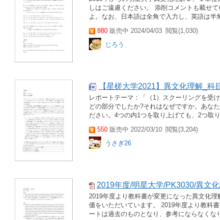
しはご遠慮ください。 添削コメントも載せて
よ。なお、日本語は全角で入力し、英語は半角
880
販売中 2024/04/03
閲覧(1,030)
じろう
【星槎大学2021】異文化理解_科
レポートテーマ：「（1）スクーリングを受
どの部分でしたか?それはなぜですか。あな
ださい。4つの内1つを取り上げても、2つ取り上げ
550
販売中 2022/03/10
閲覧(3,204)
うさぎ26
2019年度/明星大学/PK3030/異
2019年度より教科書が変更になった異文化理解
価をいただいています。 2019年度より教科
ートは過去のものとなり、参考にならなくなり