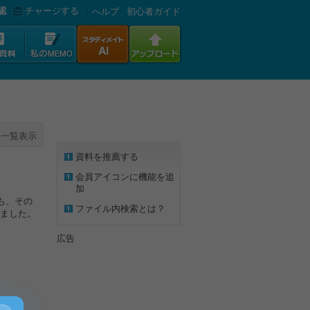
認
チャージする
へルプ
初心者ガイド
一覧表示
資料を推薦する
会員アイコンに機能を追
加
も、その
ファイル内検索とは？
ました。
広告