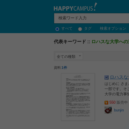
すべて
タグ
検索オプション
代表キーワード ::
ロハスな大学への
全ての種類
資料:
1件
ロハスな
はじめに さ
一部です。そ
大学の電力事情
550
販売中 2
bunjin