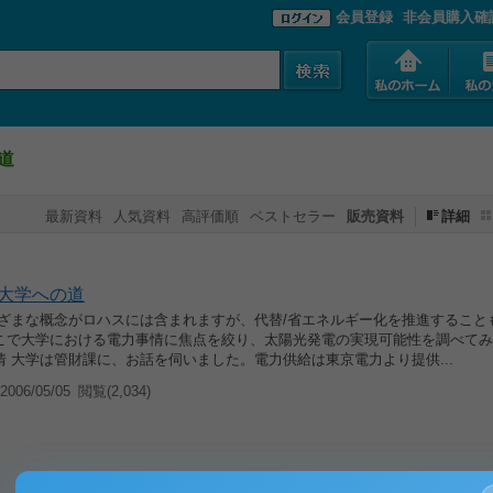
会員登録
非会員購入確
道
最新資料
人気資料
高評価順
ベストセラー
販売資料
詳細
大学への道
まざまな概念がロハスには含まれますが、代替/省エネルギー化を推進すること
こで大学における電力事情に焦点を絞り、太陽光発電の実現可能性を調べてみ
 大学は管財課に、お話を伺いました。電力供給は東京電力より提供...
006/05/05
閲覧(2,034)