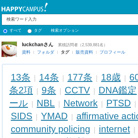
すべて
タグ
検索オプション
luckchanさん
累積訪問者（2,539,881名）
資料
フォルダ
タグ
販売資料
プロフィール
13条
14条
177条
18歳
6
|
|
|
|
条2項
9条
CCTV
DNA鑑定
|
|
|
ール
NBL
Network
PTSD
|
|
|
|
SIDS
YMAD
affirmative act
|
|
community policing
internet
|
|