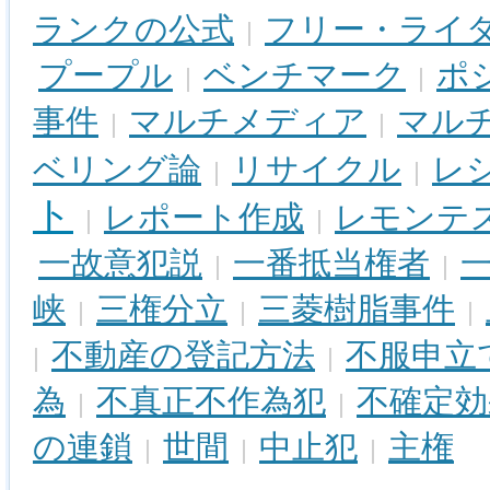
ランクの公式
フリー・ライ
|
プープル
ベンチマーク
ポ
|
|
事件
マルチメディア
マル
|
|
ベリング論
リサイクル
レ
|
|
ト
レポート作成
レモンテ
|
|
一故意犯説
一番抵当権者
|
|
峡
三権分立
三菱樹脂事件
|
|
|
不動産の登記方法
不服申立
|
|
為
不真正不作為犯
不確定効
|
|
の連鎖
世間
中止犯
主権
|
|
|