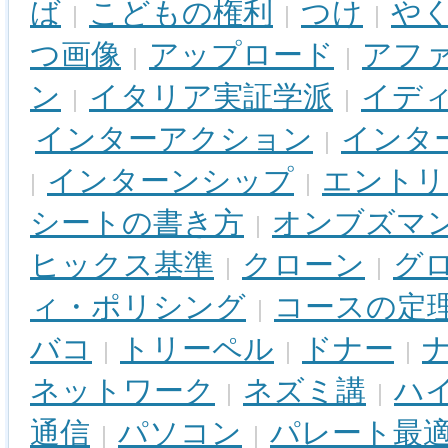
ば
こどもの権利
つけ
や
|
|
|
つ画像
アップロード
アフ
|
|
ン
イタリア実証学派
イデ
|
|
インターアクション
インタ
|
インターンシップ
エントリ
|
|
シートの書き方
オンブズマ
|
ヒックス基準
クローン
グ
|
|
ィ・ポリシング
コースの定
|
バコ
トリーペル
ドナー
|
|
|
ネットワーク
ネズミ講
ハ
|
|
通信
パソコン
パレート最
|
|