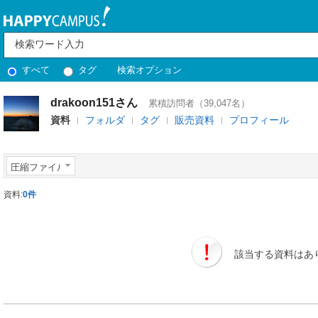
すべて
タグ
検索オプション
drakoon151さん
累積訪問者（39,047名）
資料
フォルダ
タグ
販売資料
プロフィール
圧縮ファイル
資料:
0件
該当する資料はあ