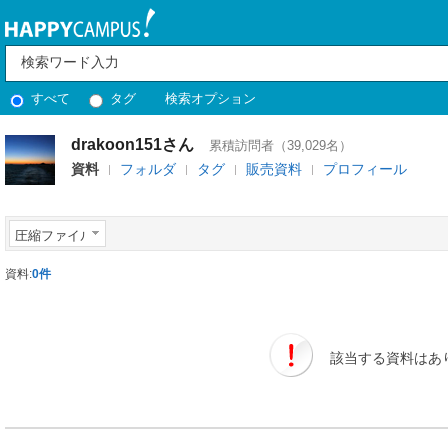
すべて
タグ
検索オプション
drakoon151さん
累積訪問者（39,029名）
資料
フォルダ
タグ
販売資料
プロフィール
圧縮ファイル
資料:
0件
該当する資料はあ