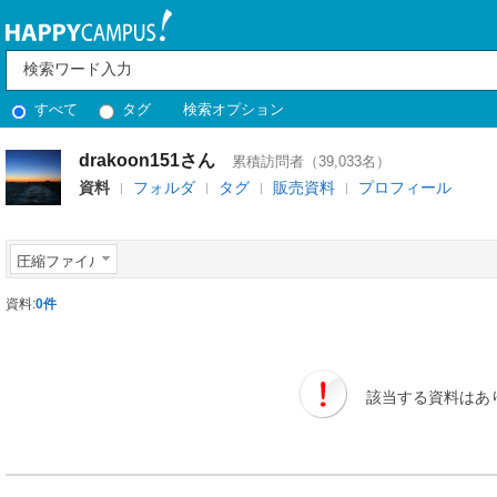
すべて
タグ
検索オプション
drakoon151さん
累積訪問者（39,033名）
資料
フォルダ
タグ
販売資料
プロフィール
圧縮ファイル
資料:
0件
該当する資料はあ