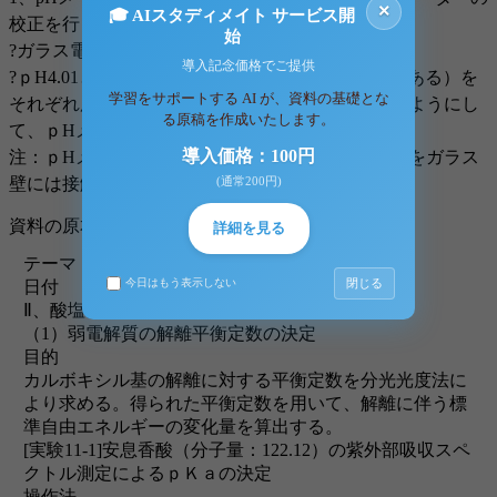
×
🎓 AIスタディメイト サービス開
校正を行う。
始
?ガラス電極のキャップを外し蒸留水で洗う。
導入記念価格でご提供
?ｐH4.01とｐＨ6.86のｐH標準液（実習台に置いてある）を
学習をサポートする AI が、資料の基礎とな
それぞれ用いて、電極の先端3ｃｍほどが液に浸るようにし
る原稿を作成いたします。
て、ｐHメーターの校正を行う。
導入価格：100円
注：ｐHメーターの校正、ｐHの測定のときは電極をガラス
(通常200円)
壁には接触させないようにする。
資料の原本内容
詳細を見る
テーマ ：酸塩基平衡、溶解度平衡
閉じる
今日はもう表示しない
日付 ：2003.5.28（水）～5.29（金）
Ⅱ、酸塩基平衡、溶解度平衡
（1）弱電解質の解離平衡定数の決定
目的
カルボキシル基の解離に対する平衡定数を分光光度法に
より求める。得られた平衡定数を用いて、解離に伴う標
準自由エネルギーの変化量を算出する。
[実験11-1]安息香酸（分子量：122.12）の紫外部吸収スペ
クトル測定によるｐＫａの決定
操作法