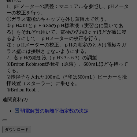
1、pHメーターの調整：マニュアルを参照し、pHメータ
ーの校正を行う。
①ガラス電極のキャップを外し蒸留水で洗う。
②ｐH4.01とｐＨ6.86のｐH標準液（実習台に置いてあ
る）をそれぞれ用いて、電極の先端3ｃｍほどが液に浸
るようにして、ｐHメーターの校正を行う。
注：ｐHメーターの校正、ｐHの測定のときは電極をガ
ラス壁には接触させないようにする。
2、各ｐHの緩衝液（ｐH3.3～6.3）の調製
①Brriton Robinson緩衝液（原液）、600ｍLほどを持って
くる。
②攪拌子を入れた100ｍL（*印は500ｍL）ビーカーを攪
拌装置（スターラー）に乗せる。
③Brriton Robi...
連関資料
(2)
弱電解質の解離平衡定数の決定
ダウンロード