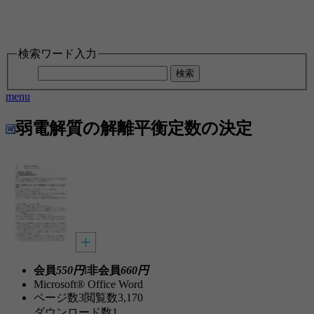
検索ワード入力
検索
menu
弱電解質の解離平衡定数の決定
会員
550円
l
非会員
660円
Microsoft® Office Word
ページ数
3
閲覧数
3,170
ダウンロード数
1