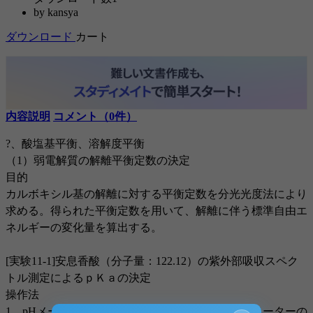
by
kansya
ダウンロード
カート
内容説明
コメント（0件）
?、酸塩基平衡、溶解度平衡
（1）弱電解質の解離平衡定数の決定
目的
カルボキシル基の解離に対する平衡定数を分光光度法により
求める。得られた平衡定数を用いて、解離に伴う標準自由エ
ネルギーの変化量を算出する。
[実験11-1]安息香酸（分子量：122.12）の紫外部吸収スペク
トル測定によるｐＫａの決定
操作法
1、pHメーターの調整：マニュアルを参照し、pHメーターの