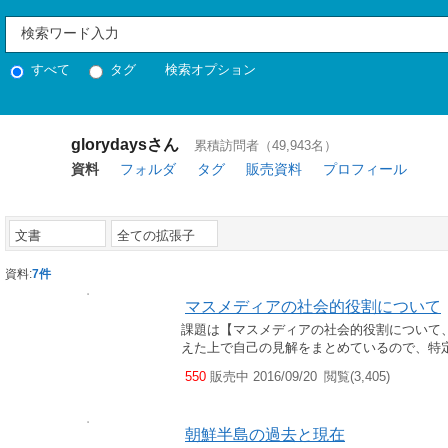
すべて
タグ
検索オプション
glorydaysさん
累積訪問者（49,943名）
資料
フォルダ
タグ
販売資料
プロフィール
文書
全ての拡張子
資料:
7件
マスメディアの社会的役割について
課題は【マスメディアの社会的役割について
えた上で自己の見解をまとめているので、特
550
販売中 2016/09/20
閲覧(3,405)
朝鮮半島の過去と現在