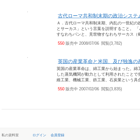
古代ローマ共和制末期の政治システ
Ａ．古代ローマ共和制末期、内乱の一世紀の
とサーカス」という言葉を説明すること。 
すなわちパンと、見世物すなわちサーカス（
550
販売中 2008/07/06
閲覧(3,782)
英国の産業革命と米国、及び独逸の
英国の産業革命は、綿工業から始まった。綿
した蒸気機関が動力として利用されたことで
維工業、機械工業、鉄工業、石炭業という具合
550
販売中 2007/02/06
閲覧(3,835)
私の資料室
ログイン
会員登録