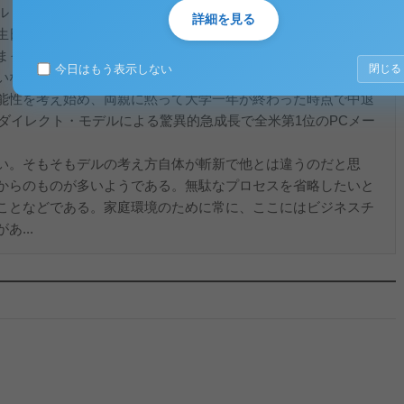
ル・デルは、子供の頃から家族の影響でビジネスチャンスとい
詳細を見る
生日に両親にせがんでアップルⅡを買ってもらったが、設計や構
まった。コンピューターに興味を持ちながらも、両親の希望で
今日はもう表示しない
閉じる
いながら寮の一室で創業した。ビジネスが成長を続けた時、フ
能性を考え始め、両親に黙って大学一年が終わった時点で中退
、ダイレクト・モデルによる驚異的急成長で全米第1位のPCメー
い。そもそもデルの考え方自体が斬新で他とは違うのだと思
からのものが多いようである。無駄なプロセスを省略したいと
ことなどである。家庭環境のために常に、ここにはビジネスチ
...