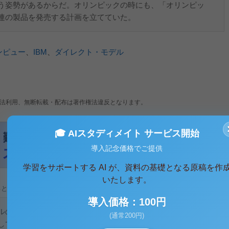
う姿勢があるからだ。オリンピックの時にも、「オリンピッ
連の製品を発売する計画を立てていた。
ンピュー
、
IBM
、
ダイレクト・モデル
法利用、無断転載・配布は著作権法違反となります。
🎓 AIスタディメイト サービス開始
導入記念価格でご提供
学習をサポートする AI が、資料の基礎となる原稿を作
いたします。
ると、テキストデータがみえます。 )
導入価格：100円
の経営手法から学べること－
(通常200円)
して「デルの革命」を読んだわけだが、その内容を軽くまとめ