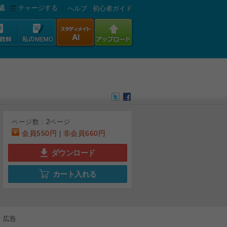
認
チャージする
へルプ
初心者ガイド
ページ数 :
2
ページ
会員
550円
非会員
660円
|
ダウンロード
カート入れる
広告