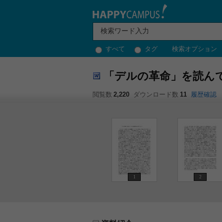
すべて
タグ
検索オプション
「デルの革命」を読ん
閲覧数
2,220
ダウンロード数
11
履歴確認
1
2