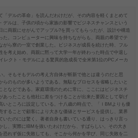
て「デルの革命」を読んだわけだが、その内容を軽くまとめて
・デルは、子供の頃から家族の影響でビジネスチャンスという
日に両親にせがんでアップル?を買ってもらったが、設計や構造
った。コンピューターに興味を持ちながらも、両親の希望でテ
ながら寮の一室で創業した。ビジネスが成長を続けた時、フル
性を考え始め、両親に黙って大学一年が終わった時点で中退し
ダイレクト・モデルによる驚異的急成長で全米第1位のPCメーカ
い。そもそもデルの考え方自体が斬新で他とは違うのだと思
からのものが多いようである。無駄なプロセスを省略したいと
ことなどである。家庭環境のために常に、ここにはビジネスチ
があったことも他社に差をつけることが出来た要因として挙げ
高いところに設定している。十八歳の時点で、「ＩBMよりも優
売することで顧客により大きな価値とサービスを提供し、業界
ていたのには驚く。著者自身も書いている通り、はっきり言っ
かし、実際にIBMを抜いたわけだから、すばらしい。その大き
を恐れず仮に失敗しても、そこから何かを学び、同じ失敗を二