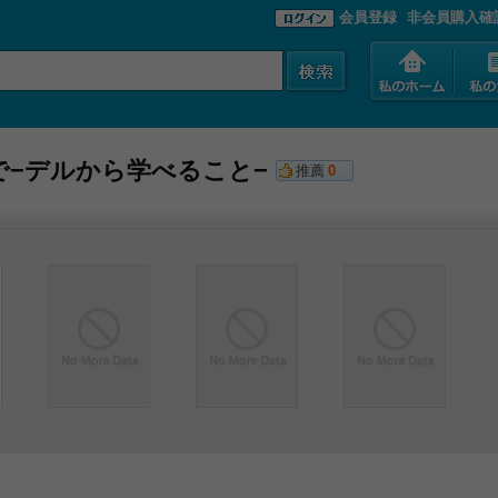
会員登録
非会員購入確
で−デルから学べること−
推薦
0