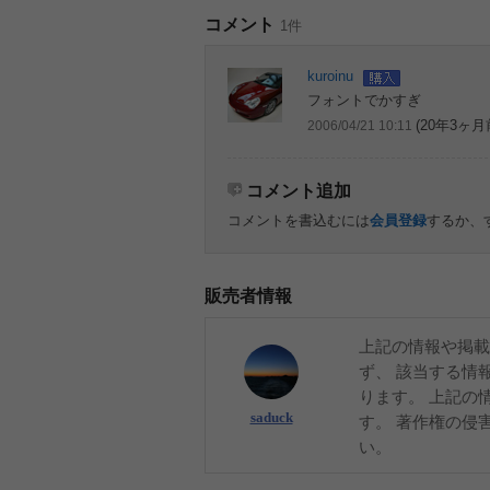
コメント
1件
kuroinu
フォントでかすぎ
(20年3ヶ月
2006/04/21 10:11
コメント追加
コメントを書込むには
会員登録
するか、
販売者情報
上記の情報や掲載
ず、 該当する情
ります。 上記の
saduck
す。 著作権の侵
い。