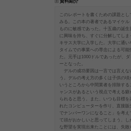
資料紹介
このレポートを書くための課題とし
みる。この本の著者であるマイケル
ものに敏感であった。十五歳の誕生
に興味を持ち、すぐに分解してしま
キサス大学に入学した。大学に通い
タイムでの事業への専念による可能
た。元手は1000ドルであったが、
ーとなった。
デルの成功要因は一言では言えな
う。デルの考え方の多くは子供の頃
いうところから中間業者を排除する
ャンスがあるという視点で考える癖
られると思う。また、いつも目標を
れたコンピューターを作り、直接販
でナンバーワンになること」を考え
て頭がおかしいと思ってしまう。し
な野望を実現出来たことには、失敗