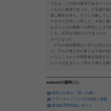
てみる。この本の著者であるマイケ
うものに敏感であった。十五歳の誕
造に興味を持ち、すぐに分解してし
テキサス大学に入学した。大学に通
ルタイムでの事業への専念による可
した。元手は1000ドルであったが
カーとなった。
デルの成功要因は一言では言えな
う。デルの考え方の多くは子供の頃
いうところから中間業者を排除する
ャンスがあるという視点で考える癖があ
saduckの資料
(21)
韓国と日本の「情」の違い
フランチャイジングの特質と課題
政治経済学特論レポート