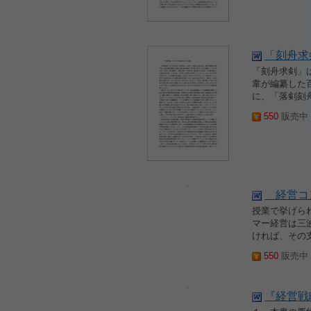
「刻舟求
「刻舟求剣」
韋が編纂した
に、「落剣刻
550
販売中 2
経営コン
授業で挙げら
マー経営は三
ければ、その
550
販売中 2
『経営戦