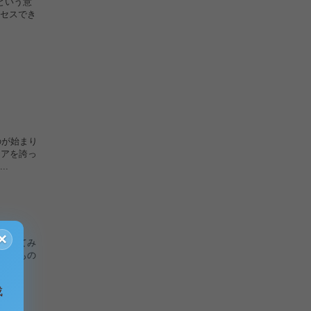
という意
セスでき
のが始まり
ェアを誇っ
.
×
とめてみ
いうもの
.
成