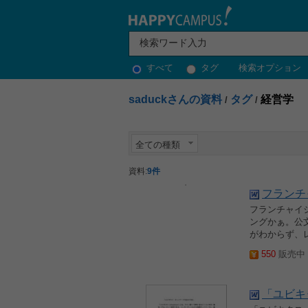
すべて
タグ
検索オプション
saduckさんの資料
タグ
経営学
/
/
全ての種類
資料:
9件
フランチ
フランチャイ
ングかぁ。公
がわからず、
550
販売中 2
「ユビキ