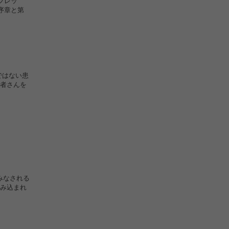
フレッ
序章と第
ではない患
者さんを
みなされる
み込まれ