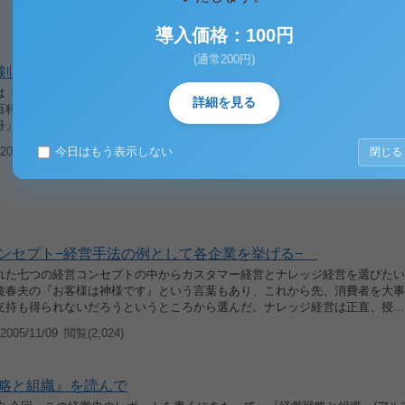
導入価格：100円
(通常200円)
剣」ともいえる経営を行った企業
は「舟に刻みて剣を求む」と読み、紀元前二四〇年に、秦の始皇帝の宰相であ
詳細を見る
百科全書『呂氏春秋・慎大覧・察今』の中に寓話として出て来るものである。
舟」、「株を守りて鬼を待つ」がある。ある楚の国の人が長江を舟で渡って...
005/11/09
今日はもう表示しない
閲覧(3,260)
閉じる
セプト−経営手法の例として各企業を挙げる−
れた七つの経営コンセプトの中からカスタマー経営とナレッジ経営を選びたい
波春夫の『お客様は神様です』という言葉もあり、これから先、消費者を大事
支持も得られないだろうというところから選んだ。ナレッジ経営は正直、授...
005/11/09
閲覧(2,024)
略と組織』を読んで