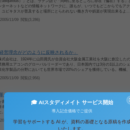
ubiquitous）」とは、ラテン語で「同時に至るところに存在（偏在）する」
ンターネットなどの情報ネットワークに、誰もが、いつでもどこからでもアク
、ユビキタスが普及すると場所にとらわれない働き方や娯楽が実現出来るよ...
005/11/09
閲覧(3,286)
経営理念がどのように反映されるか」
株式会社は、1924年に山田晁氏が合資会社大阪金属工業社を大阪に創立した
業務用エアコンのグローバルリーダーであり、日本国内では3分の1以上のシ
化学製品の分野においても世界市場で20%のシェアを獲得している。機械、..
005/11/09
閲覧(2,956)
革命」を読んで−デルから学べること−
を書くための課題として「デルの革命」を読んだわけだが、その内容を軽くま
🎓 AIスタディメイト サービス開始
著者であるマイケル・デルは、子供の頃から家族の影響でビジネスチャンスと
導入記念価格でご提供
た。十五歳の誕生日に両親にせがんでアップル?を買ってもらったが、設計や..
005/11/09
閲覧(2,220) コメント(1)
学習をサポートする AI が、資料の基礎となる原稿を作
いたします。