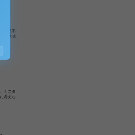
った呂不
同じ意味
。カスタ
に考えな