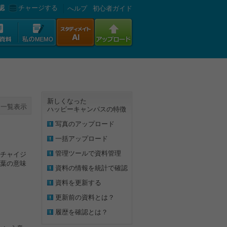
認
チャージする
へルプ
初心者ガイド
新しくなった
一覧表示
ハッピーキャンパスの特徴
写真のアップロード
一括アップロード
管理ツールで資料管理
チャイジ
葉の意味
資料の情報を統計で確認
資料を更新する
更新前の資料とは？
履歴を確認とは？