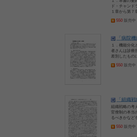
１．本書の要
ド・チャンド
１章から第７
550
販売中 2
「病院機
１．機能分化
者さんは診療
差別したもの
550
販売中 2
「組織戦
組織戦略の考え
官僚制の本当
るべきかなど
550
販売中 2