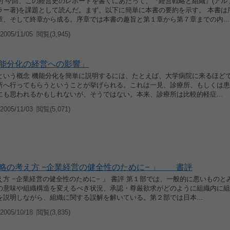
約 今回、この経営史のレポートを書くにあたって、『経営戦略と組織』(アル
ラー著)を課題として読んだ。まず、以下に簡単に本書の要約を示す。 本書は
章、そして終章から成る。序章では本書の趣旨と第１章から第７章までの内...
005/11/05
閲覧(3,945)
能分化の経営への影響」
という概念 機能分化を簡単に説明するには、たとえば、大学病院に来るほど
所へ行ってもらうということが挙げられる。これは一見、診療所、もしくは患
にも思われるかもしれないが、そうではない。本来、診療所は比較的軽症...
005/11/03
閲覧(5,071)
略の考え方 −企業経営の健全性のために− 」 書評
方 −企業経営の健全性のために− 」 書評 第１部では、一般的に悪いものと
の意味や組織構造を変えるべき状況、承認・尊厳欲求がどのように組織内に組
を説明しながら、組織に関する誤解を解いている。第２部では日本...
005/10/18
閲覧(3,835)