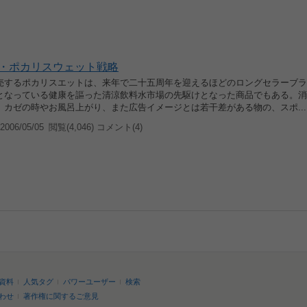
・ポカリスウェット戦略
売するポカリスエットは、来年で二十五周年を迎えるほどのロングセラーブラ
となっている健康を謳った清涼飲料水市場の先駆けとなった商品でもある。消
、カゼの時やお風呂上がり、また広告イメージとは若干差がある物の、スポ...
006/05/05
閲覧(4,046) コメント(4)
資料
人気タグ
パワーユーザー
検索
わせ
著作権に関するご意見