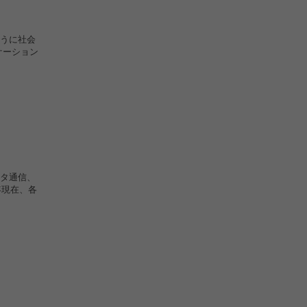
うに社会
ケーション
タ通信、
年現在、各