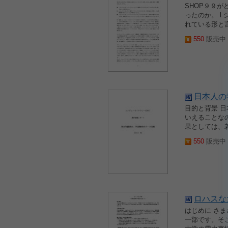
SHOP９９
ったのか。 
れている形と言
550
販売中 2
日本人の
目的と背景 
いえることな
果としては、
550
販売中 2
ロハスな
はじめに さ
一部です。そ