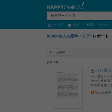
すべて
タグ
検索オプション
bunjinさんの資料
タグ
レポート
/
/
全ての種類
資料:
9件
パン屋に
パン屋という
それを支える
ロの手を借り
550
販売中 2