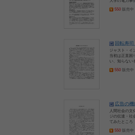
大学の電力事情
550
販売中 2
回転寿司
ジャスト・イ
当初は正直困
い、知らない
550
販売中 2
広告の機
人間社会の文
ジの伝達・社
てみたところ
550
販売中 2