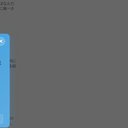
はなんだ
円に統一さ
×
、普遍的に
成
想される結
も、その
ました。