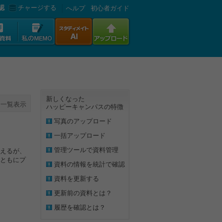
認
チャージする
へルプ
初心者ガイド
新しくなった
一覧表示
ハッピーキャンパスの特徴
写真のアップロード
一括アップロード
管理ツールで資料管理
えるが、
ともにプ
資料の情報を統計で確認
資料を更新する
更新前の資料とは？
履歴を確認とは？