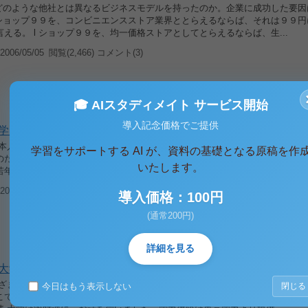
がどのような他社とは異なるビジネスモデルを持ったのか。企業に成功した要因
l ショップ９９を、コンビニエンスストア業界ととらえるならば、それは９９
える。 l ショップ９９を、均一価格ストアとしてとらえるならば、生...
006/05/05
閲覧(2,466) コメント(3)
🎓 AIスタディメイト サービス開始
導入記念価格でご提供
学習意欲分布
日本人は、勤勉な民族と考えられて久しい。しかしそれは、老若男女を問わず
学習をサポートする AI が、資料の基礎となる原稿を作
のだろうか。また、関心のある分野に隔たりがあるのではないだろうか。 予
いたします。
若年層の男性はコンピュータ関連に興味があり、女性は家計・家事など...
006/05/05
閲覧(2,258) コメント(23)
導入価格：100円
(通常200円)
詳細を見る
大学への道
まざまな概念がロハスには含まれますが、代替/省エネルギー化を推進すること
今日はもう表示しない
閉じる
こで大学における電力事情に焦点を絞り、太陽光発電の実現可能性を調べてみ