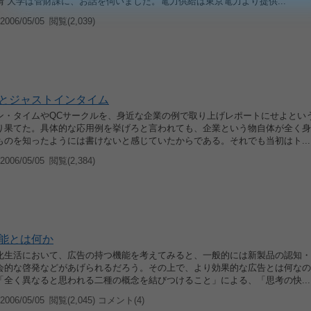
 大学は管財課に、お話を伺いました。電力供給は東京電力より提供...
006/05/05
閲覧(2,039)
とジャストインタイム
ン・タイムやQCサークルを、身近な企業の例で取り上げレポートにせよとい
り果てた。具体的な応用例を挙げろと言われても、企業という物自体が全く身
ものを知ったようには書けないと感じていたからである。それでも当初はト...
006/05/05
閲覧(2,384)
能とは何か
化生活において、広告の持つ機能を考えてみると、一般的には新製品の認知・
会的な啓発などがあげられるだろう。その上で、より効果的な広告とは何なの
「全く異なると思われる二種の概念を結びつけること」による、「思考の快...
006/05/05
閲覧(2,045) コメント(4)