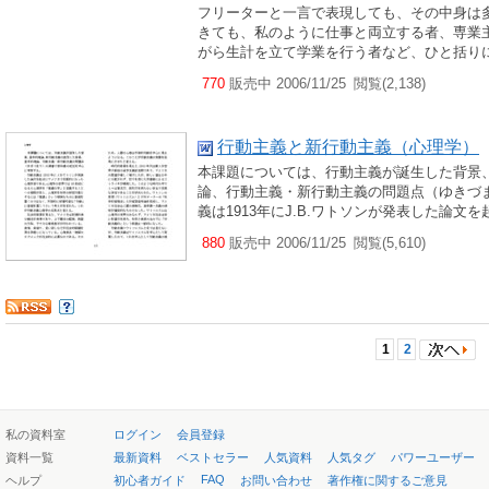
フリーターと一言で表現しても、その中身は
きても、私のように仕事と両立する者、専業
がら生計を立て学業を行う者など、ひと括り
770
販売中 2006/11/25
閲覧(2,138)
行動主義と新行動主義（心理学）
本課題については、行動主義が誕生した背景
論、行動主義・新行動主義の問題点（ゆきづ
義は1913年にJ.B.ワトソンが発表した論
880
販売中 2006/11/25
閲覧(5,610)
1
2
私の資料室
ログイン
会員登録
資料一覧
最新資料
ベストセラー
人気資料
人気タグ
パワーユーザー
FAQ
ヘルプ
初心者ガイド
お問い合わせ
著作権に関するご意見