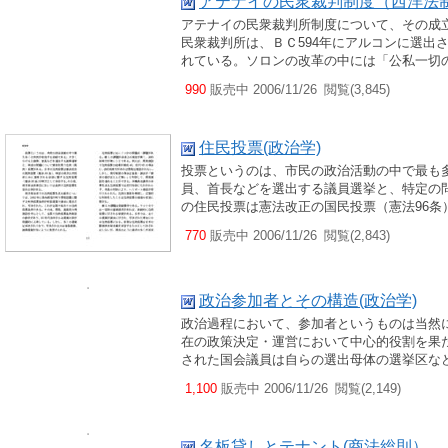
アテナイの民衆裁判制度（西洋法
アテナイの民衆裁判所制度について、その成
民衆裁判所は、ＢＣ594年にアルコンに選出
れている。ソロンの改革の中には「公私一切
990
販売中 2006/11/26
閲覧(3,845)
住民投票(政治学)
投票というのは、市民の政治活動の中で最も
員、首長などを選出する議員選挙と、特定の
の住民投票は憲法改正の国民投票（憲法96条
770
販売中 2006/11/26
閲覧(2,843)
政治参加者とその構造(政治学)
政治過程において、参加者というものは当然
在の政策決定・運営において中心的役割を果
された国会議員は自らの選出母体の選挙区な
1,100
販売中 2006/11/26
閲覧(2,149)
名板貸しとテナント(商法総則）