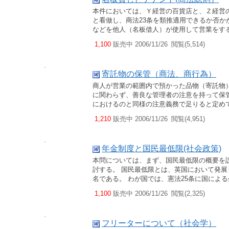
本件においては、Ｙ経営の百貨店と、Ｚ経営
と看做し、商法23条を類推適用できるか否か
などを他人（名板借人）が使用して営業をす
1,100
販売中 2006/11/26
閲覧(5,514)
寄託物の保管（商法、商行為）
商人が営業の範囲内で預かった品物（寄託物）
に関わらず、善良な管理者の注意を持って保管
におけるのと同様の注意義務で足りると定め
1,210
販売中 2006/11/26
閲覧(4,951)
年金制度と国民最低限(社会政策)
本問については、まず、国民最低限の概要を
討する。 国民最低限とは、英国において発展
名である。 わが国では、憲法25条に国によ
1,100
販売中 2006/11/26
閲覧(2,325)
フリーターについて（社会学）