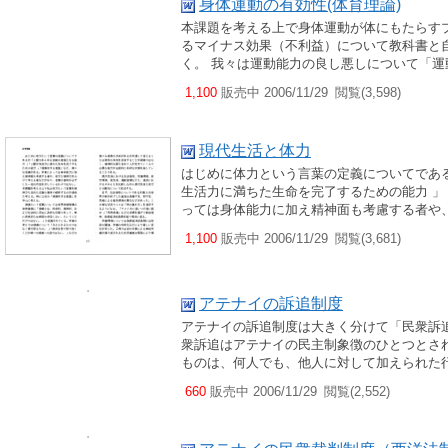
身体運動の有効性(体育理論)
本課題を考える上で身体運動が体にもたらす
るマイナス効果（不利益）について教科書と
く。 我々は運動能力の良し悪しについて「運
1,100
販売中 2006/11/29
閲覧(3,598)
現代生活と体力
はじめに体力という言葉の定義についてであ
生活力に満ちた生命を完了するための能力 
っては身体能力に加え精神面も考慮する者や
1,100
販売中 2006/11/29
閲覧(3,681)
アテナイの訴追制度
アテナイの訴追制度は大きく分けて「民衆訴追
衆訴追はアテナイの民主制象徴のひとつとさ
ものは、何人でも、他人に対して加えられた
660
販売中 2006/11/29
閲覧(2,552)