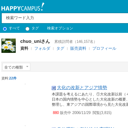
すべて
タグ
検索オプション
chuo_uniさん
累積訪問者（146,157名）
資料
フォルダ
タグ
販売資料
プロフィール
全ての種類
資料:
22件
大化の改新とアジア情勢
本課題を考えるにあたり、①大化改新以前（
日本の国内情勢を中心とした大化改新の概要
整理し、東アジアの国際環境から見た大化改新
880
販売中 2006/11/29
閲覧(3,815)