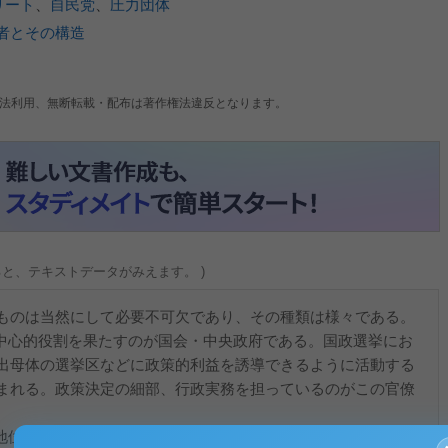
リート
、
自民党
、
圧力団体
者とその構造
法利用、無断転載・配布は著作権法違反となります。
ると、テキストデータがみえます。 )
ものは当然にして必要不可欠であり、その種類は様々である。
心的役割を果たすのが国会・中央政府である。国政選挙にお
出母体の選挙区などに政策的利益を誘導できるように活動する
まれる。政策決定の細部、行政実務を担っているのがこの官僚
位が与えられているが、現状では国の機関委任事務がその業