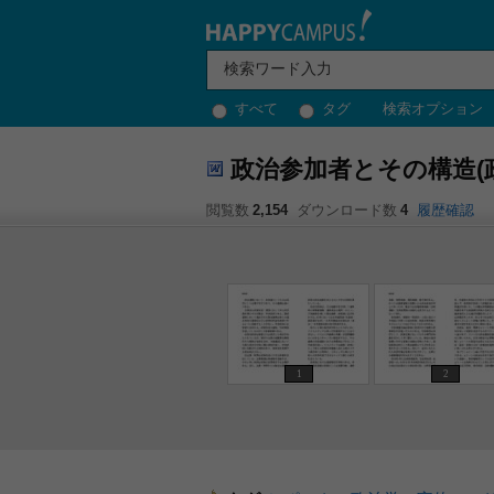
すべて
タグ
検索オプション
政治参加者とその構造(
閲覧数
2,154
ダウンロード数
4
履歴確認
1
2