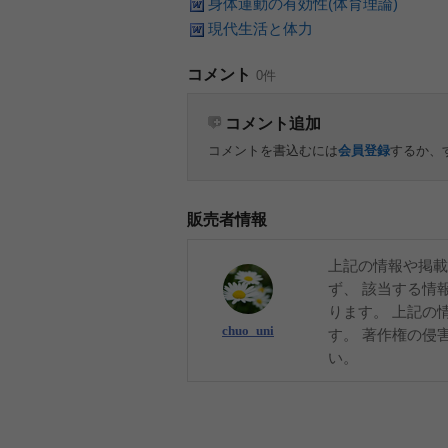
身体運動の有効性(体育理論)
現代生活と体力
コメント
0件
コメント追加
コメントを書込むには
会員登録
するか、
販売者情報
上記の情報や掲載
ず、 該当する情
ります。 上記の
chuo_uni
す。 著作権の侵
い。