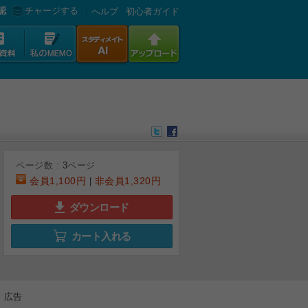
認
チャージする
へルプ
初心者ガイド
ページ数 :
3
ページ
会員
1,100円
非会員
1,320円
|
ダウンロード
カート入れる
広告