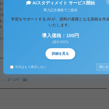
🎓 AIスタディメイト サービス開始
も国の地方交付税に頼る傾向が強く、中央政府に支配される傾
は少ない。
導入記念価格でご提供
響を及ぼしている。企業業績は株価等を変動させ、それに伴
学習をサポートする AI が、資料の基礎となる原稿を作
ある。また、企業・財界からの献金は議員・政党の政治活動を
いたします。
る。
て選挙時の候補者推薦・選挙資金の提供・ロビイング活動等
導入価格：100円
かける。日本においては日本経団連（日経連・経団連が合
(通常200円)
詳細を見る
今日はもう表示しない
閉じる
(ｼﾞｪﾝﾀﾞｰ論)