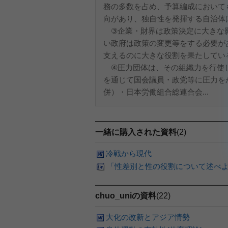
務の多数を占め、予算編成において
向があり、独自性を発揮する自治体
③企業・財界は政策決定に大きな影
い政府は政策の変更等をする必要が
支えるのに大きな役割を果たしてい
④圧力団体は、その組織力を行使し
を通じて国会議員・政党等に圧力を
併）・日本労働組合総連合会...
一緒に購入された資料
(2)
冷戦から現代
「性差別と性の役割について述べよ。」
chuo_uniの資料
(22)
大化の改新とアジア情勢