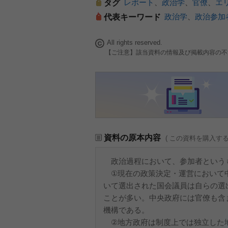
レポート
、
政治学
、
官僚
、
エ
タグ
政治学
、
政治参加
代表キーワード
All rights reserved.
【ご注意】該当資料の情報及び掲載内容の不
資料の原本内容
( この資料を購入す
政治過程において、参加者という
①現在の政策決定・運営において中
いて選出された国会議員は自らの選
ことが多い。中央政府には官僚も含
機構である。
②地方政府は制度上では独立した地