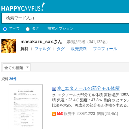
すべて
タグ
検索オプション
masakazu_saxさん
累積訪問者（341,132名）
資料
フォルダ
タグ
販売資料
プロフィール
全ての種類
資料:
26件
水_エタノールの部分モル体積
水_エタノールの部分モル体積 実験場所 1352
晴 気温：23.4℃ 湿度：47.8％ 目的 
比溶を求め、両成分の部分モル体積を求める。
550
販売中 2006/12/23
閲覧(23,451)