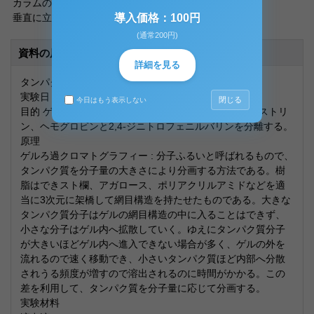
カラムの調整
垂直に立てたカラムに溶出液をカ
導入価格：100円
(通常200円)
資料の原本内容
詳細を見る
タンパク質分離実験
実験日 7月6日
閉じる
今日はもう表示しない
目的 ゲルろ過クロマトグラフィーを行い、ブルーデキストリ
ン、ヘモグロビンと2,4-ジニトロフェニルバリンを分離する。
原理
ゲルろ過クロマトグラフィー : 分子ふるいと呼ばれるもので、
タンパク質を分子量の大きさにより分画する方法である。樹
脂はできスト欄、アガロース、ポリアクリルアミドなどを適
当に3次元に架橋して網目構造を持たせたものである。大きな
タンパク質分子はゲルの網目構造の中に入ることはできず、
小さな分子はゲル内へ拡散していく。ゆえにタンパク質分子
が大きいほどゲル内へ進入できない場合が多く、ゲルの外を
流れるので速く移動でき、小さいタンパク質ほど内部へ分散
されうる頻度が増すので溶出されるのに時間がかかる。この
差を利用して、タンパク質を分子量に応じて分画する。
実験材料