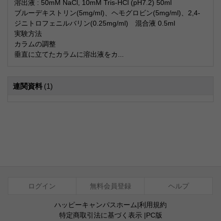
溶出液 : 50mM NaCl, 10mM Tris-HCl (pH7.2) 50ml
ブルーデキストリン(5mg/ml)、ヘモグロビン(5mg/ml)、2,4-
ジニトロフェニルバリン(0.25mg/ml) 混合液 0.5ml
実験方法
カラムの調整
垂直に立てたカラムに溶出液をカ...
連関資料
(1)
ログイン
無料会員登録
ヘルプ
ハッピーキャンパスホーム
|
利用規約
特定商取引法に基づく表示
|
PC版