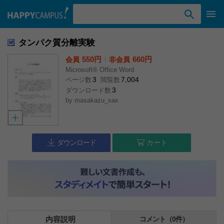
検索ワード入力
タンパク質分離実験
550円
l
660円
会員
非会員
Microsoft® Office Word
3
7,004
ページ数
閲覧数
3
ダウンロード数
by
masakazu_sax
ダウンロード
カート
内容説明
コメント（0件）