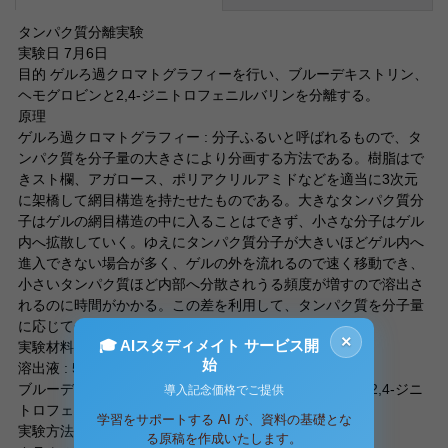
タンパク質分離実験
実験日 7月6日
目的 ゲルろ過クロマトグラフィーを行い、ブルーデキストリン、
ヘモグロビンと2,4-ジニトロフェニルバリンを分離する。
原理
ゲルろ過クロマトグラフィー : 分子ふるいと呼ばれるもので、タ
ンパク質を分子量の大きさにより分画する方法である。樹脂はで
きスト欄、アガロース、ポリアクリルアミドなどを適当に3次元
に架橋して網目構造を持たせたものである。大きなタンパク質分
子はゲルの網目構造の中に入ることはできず、小さな分子はゲル
内へ拡散していく。ゆえにタンパク質分子が大きいほどゲル内へ
進入できない場合が多く、ゲルの外を流れるので速く移動でき、
小さいタンパク質ほど内部へ分散されうる頻度が増すので溶出さ
れるのに時間がかかる。この差を利用して、タンパク質を分子量
に応じて分画する。
×
🎓 AIスタディメイト サービス開
実験材料
始
溶出液 : 50mM NaCl, 10mM Tris-HCl (pH7.2) 50ml
ブルーデキストリン(5mg/ml)、ヘモグロビン(5mg/ml)、2,4-ジニ
導入記念価格でご提供
トロフェニルバリン(0.25mg/ml) 混合液 0.5ml
学習をサポートする AI が、資料の基礎とな
実験方法
る原稿を作成いたします。