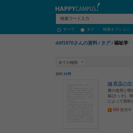
すべて
タグ
検索オプション
ddf1970さんの資料
タグ
福祉学
/
/
全ての種類
資料:
10件
農薬の使
農の使用と環境
鼠(さっそ)
によって規制
550
販売中 2