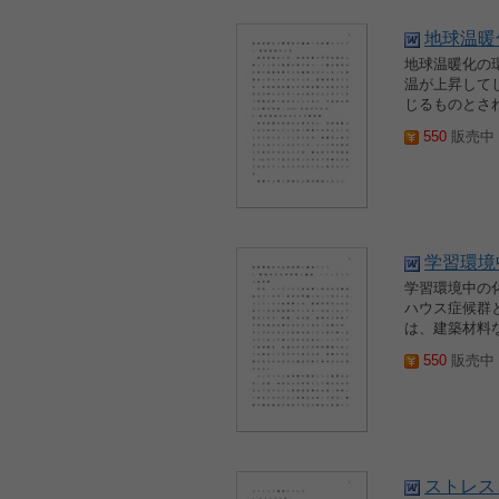
地球温暖
地球温暖化の環
温が上昇して
じるものとさ
550
販売中 2
学習環境
学習環境中の化
ハウス症候群
は、建築材料
550
販売中 2
ストレス