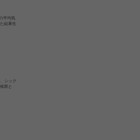
面の平均気
た結果生
年、シック
候群と