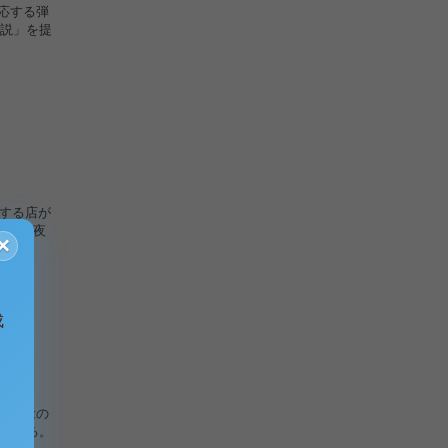
反応する弾
説」を提
店する店が
時から夜
×
成
現す概念の
られる。