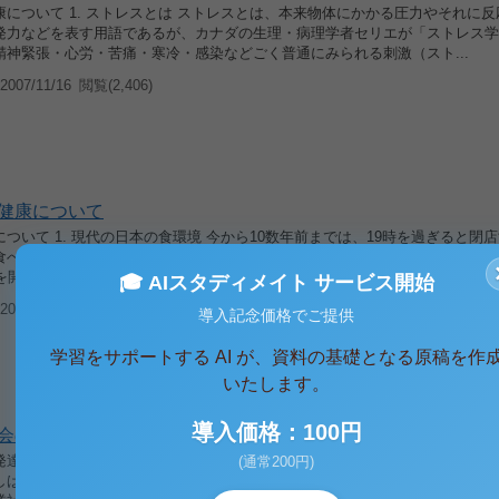
について 1. ストレスとは ストレスとは、本来物体にかかる圧力やそれに
発力などを表す用語であるが、カナダの生理・病理学者セリエが「ストレス学
精神緊張・心労・苦痛・寒冷・感染などごく普通にみられる刺激（スト...
007/11/16
閲覧(2,406)
健康について
ついて 1. 現代の日本の食環境 今から10数年前までは、19時を過ぎると閉
食べ物を手に入れることが難しかった。セブンイレブンがその名の通り、朝7
を開始した1974年当初は、日本国内で「ものすごく遅くまで営業している...
🎓 AIスタディメイト サービス開始
007/11/16
閲覧(3,039)
1
導入記念価格でご提供
学習をサポートする AI が、資料の基礎となる原稿を作
いたします。
導入価格：100円
会の発達の歴史について
達の歴史について 1. 情報化社会とは 情報化社会とは、社会の発達段階を
(通常200円)
しばしば産業社会（工業社会）、農耕社会、狩猟社会などとの対比として用い