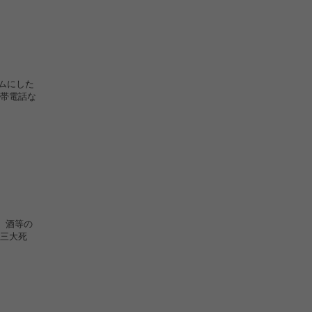
ラムにした
帯電話な
、酒等の
三大死