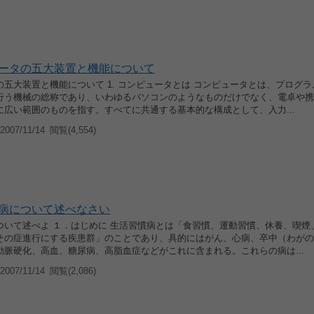
ータの五大装置と機能について
五大装置と機能について 1. コンピュータとは コンピュータとは、プログ
行う機械の総称であり、いわゆるパソコンのようなものだけでなく、電卓や携
に広い範囲のものを指す。すべてに共通する基本的な構成として、入力...
007/11/14
閲覧(4,554)
病について述べなさい
ついて述べよ １．はじめに 生活習慣病とは「食習慣、運動習慣、休養、喫煙
その症進行にする疾患群」のことであり、具的にはがん、心病、卒中（わがの
動脈硬化、高血、糖尿病、高脂血症などがこれに含まれる。これらの病は...
007/11/14
閲覧(2,086)