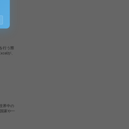
析を行う際
celが、
、世界中の
国家や一