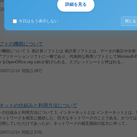
業社会においては物を生産し流通させることに主眼が置かれて社会が成...
詳細を見る
007/11/14
閲覧(3,985)
今日はもう表示しない
閉じる
フトの機能について
機能について 1. 表計算ソフトとは 表計算ソフトとは、データの集計や分
プリケーションソフトに一種であり、代表的な商用ソフトとしてMicrosoft-Ex
OpenOffice.org calcが挙げられる。スプレッドシートと呼ばれる...
007/11/14
閲覧(1,887)
ネットの仕組みと利用方法について
の仕組みと利用方法について 1. インターネットとは インターネットとは
ネットワークを相互に接続した、巨大なネットワークのことである。かつては
利用していただけであったが、ネットワークの相互接続の拡大に伴って...
007/11/14
閲覧(2,579)