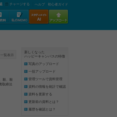
認
チャージする
へルプ
初心者ガイド
新しくなった
一覧表示
ハッピーキャンパスの特徴
写真のアップロード
一括アップロード
管理ツールで資料管理
菌、殺、殺
農取締法
資料の情報を統計で確認
資料を更新する
更新前の資料とは？
履歴を確認とは？