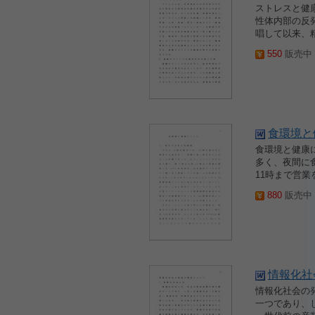
ストレスと健康
性体内部の反
唱して以来、
550
販売中 2
食環境と
食環境と健康に
多く、夜間に
11時まで営業
880
販売中 2
情報化社
情報化社会の発
一つであり、