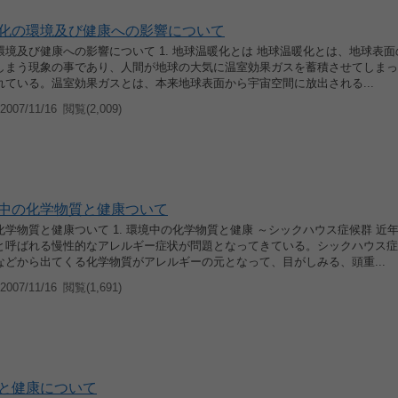
化の環境及び健康への影響について
境及び健康への影響について 1. 地球温暖化とは 地球温暖化とは、地球表
しまう現象の事であり、人間が地球の大気に温室効果ガスを蓄積させてしまっ
れている。温室効果ガスとは、本来地球表面から宇宙空間に放出される...
007/11/16
閲覧(2,009)
中の化学物質と健康ついて
学物質と健康ついて 1. 環境中の化学物質と健康 ～シックハウス症候群 近
と呼ばれる慢性的なアレルギー症状が問題となってきている。シックハウス症
などから出てくる化学物質がアレルギーの元となって、目がしみる、頭重...
007/11/16
閲覧(1,691)
と健康について