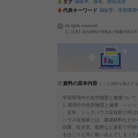
福祉学
、
保育
、
総合演習
タグ
福祉学
、
学習環境
代表キーワード
All rights reserved.
【ご注意】該当資料の情報及び掲載内容の不
資料の原本内容
( この資料を購入す
学習環境中の化学物質と健康ついて
1. 環境中の化学物質と健康 ～シ
近年、シックハウス症候群と呼ば
ハウス症候群とは、建築材料などか
頭重、吐き気、動悸など多彩で不快
をほこりと共に吸い込んでしまって