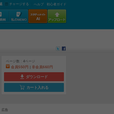
認
チャージする
へルプ
初心者ガイド
ページ数 :
4
ページ
会員
550円
非会員
660円
|
ダウンロード
カート入れる
広告