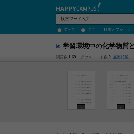
すべて
タグ
検索オプション
学習環境中の化学物質
閲覧数
1,691
ダウンロード数
2
履歴確認
1
2