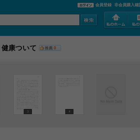
会員登録
非会員購入確
と健康ついて
推薦
0
3
4