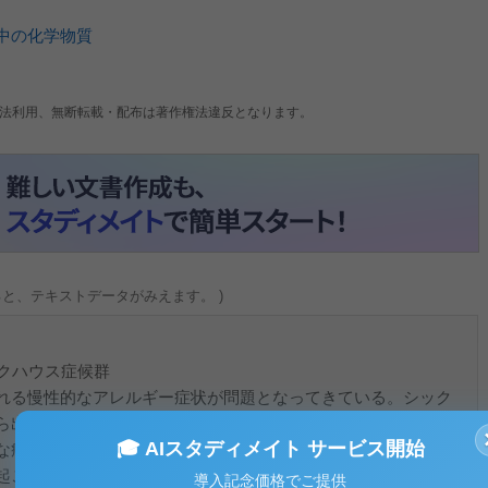
中の化学物質
法利用、無断転載・配布は著作権法違反となります。
ると、テキストデータがみえます。 )
ックハウス症候群
れる慢性的なアレルギー症状が問題となってきている。シック
ら出てくる化学物質がアレルギーの元となって、目がしみる、
🎓 AIスタディメイト サービス開始
な症状が現れるものである（広義には、ダニやカビなどの生物
起こすものも含む）。シックハウス症候群は、家庭のみならず
導入記念価格でご提供