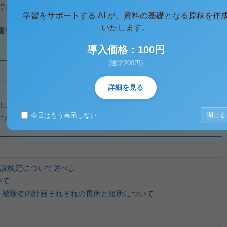
であるため、管理する立場にあるものはその発生予防に努めな
学習をサポートする AI が、資料の基礎となる原稿を作
いたします。
なのは、合板、塗料な...
導入価格：100円
(通常200円)
詳細を見る
について
今日はもう表示しない
閉じる
ついて
説検定について述べよ
いて
、被験者内計画それぞれの長所と短所について