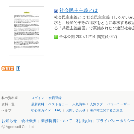
社会民主主義とは
社会民主主義とは 社会民主主義（しゃかいみんしゅし
求と、経済的平等の追求をともに希求する政治
る「共産主義諸国」で実施されたソ連型社会主
全体公開 2007/12/14
閲覧(4,027)
私の資料室
ログイン
会員登録
資料一覧
最新資料
ベストセラー
人気資料
人気タグ
パワーユーザー
FAQ
ヘルプ
初心者ガイド
お問い合わせ
著作権に関するご意見
お知らせ
会社概要
業務提携について
利用規約
プライバシーポリシ
ⓒ Agentsoft Co., Ltd.