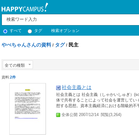
すべて
タグ
検索オプション
やべちゃんさんの資料
タグ
民主
/
/
全ての種類
資料:
2件
社会主義とは
社会主義とは 社会主義（しゃかいしゅぎ）(so
体で共有することによって社会を運営してい
想する思想。資本主義経済における階級的不平
全体公開 2007/12/14
閲覧(3,264)