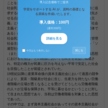
導入記念価格でご提供
ことを主張している。
社会民主主義が、経済的平等と共に政治的平等をも同時に追
学習をサポートする AI が、資料の基礎とな
求するのに対して、社会主義は、経済的平等の実現を優先さ
る原稿を作成いたします。
せる点に特徴が見出される。なお、西欧では単に「社会主
導入価格：100円
義」といった場合は社会民主主義のほうを指す（例：「社会
主義インターナショナル」は社会民主主義政党の国際団体で
(通常200円)
ある）ので注意が必要である。
社会民主主義や空想的社会主義、ユーゴスラビアの自主管理
詳細を見る
社会主義と区別するために、この項で述べる社会主義を「ソ
連型社会主義」と呼ぶこともある。
閉じる
今日はもう表示しない
（また、当初のマルクス主義における社会主義共産主義思想
における社会は、どの段階においても民主を前提に構成さ
れ、特定の権力が民衆に圧力を与えない平等で安定した社会
を目指したことが前提とされていた。
19世紀以降に産業革命後の資本主義社会において過度の競争
により、貧富・階級差が社会に生じ、生産力を持たない労働
者階級の立場が悪くなることを受けてどうしたら労働者階級
の人々が立場を保障され、平等に暮せるかということに対し
て生まれた思想であり、当初は労働者階級を対象とした思想
であった。
その中では、まず資本主義社会があってその資本主義社会が