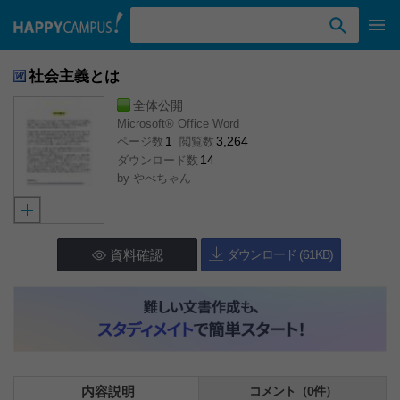
検索ワード入力
社会主義とは
全体公開
Microsoft® Office Word
1
3,264
ページ数
閲覧数
14
ダウンロード数
by
やべちゃん
資料確認
ダウンロード (61KB)
内容説明
コメント（0件）