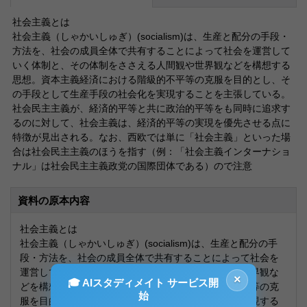
社会主義とは
社会主義（しゃかいしゅぎ）(socialism)は、生産と配分の手段・
方法を、社会の成員全体で共有することによって社会を運営して
いく体制と、その体制をささえる人間観や世界観などを構想する
思想。資本主義経済における階級的不平等の克服を目的とし、そ
の手段として生産手段の社会化を実現することを主張している。
社会民主主義が、経済的平等と共に政治的平等をも同時に追求す
るのに対して、社会主義は、経済的平等の実現を優先させる点に
特徴が見出される。なお、西欧では単に「社会主義」といった場
合は社会民主主義のほうを指す（例：「社会主義インターナショ
ナル」は社会民主主義政党の国際団体である）ので注意
資料の原本内容
社会主義とは
社会主義（しゃかいしゅぎ）(socialism)は、生産と配分の手
段・方法を、社会の成員全体で共有することによって社会を
運営していく体制と、その体制をささえる人間観や世界観な
×
🎓 AIスタディメイト サービス開
どを構想する思想。資本主義経済における階級的不平等の克
始
服を目的とし、その手段として生産手段の社会化を実現する