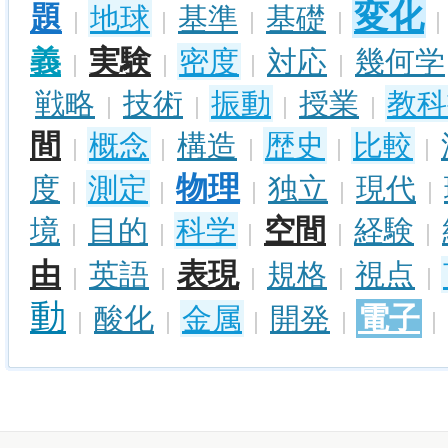
変化
題
地球
基準
基礎
|
|
|
|
|
義
実験
密度
対応
幾何学
|
|
|
|
戦略
技術
振動
授業
教科
|
|
|
|
間
概念
構造
歴史
比較
|
|
|
|
|
物理
度
測定
独立
現代
|
|
|
|
|
空間
境
目的
科学
経験
|
|
|
|
|
由
表現
英語
規格
視点
|
|
|
|
|
動
電子
酸化
金属
開発
|
|
|
|
|