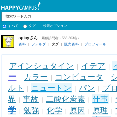
すべて
タグ
検索オプション
spicyさん
累積訪問者（583,303名）
資料
フォルダ
タグ
販売資料
プロフィール
アインシュタイン
イデア
|
|
ー
カラー
コンピュータ
|
|
|
ルト
ニュートン
パン
プ
|
|
|
界
事故
二酸化炭素
仕事
|
|
|
|
学
勉強
化学
原因
原理
|
|
|
|
|