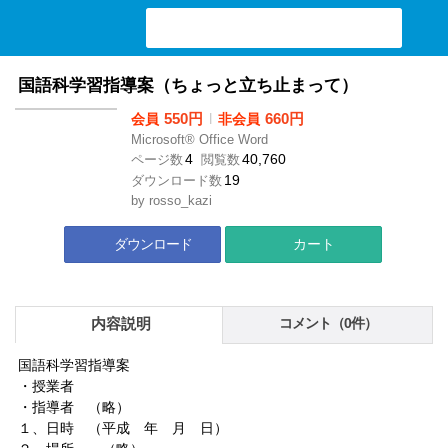
検索ワード入力
国語科学習指導案（ちょっと立ち止まって）
550円
l
660円
会員
非会員
Microsoft® Office Word
4
40,760
ページ数
閲覧数
19
ダウンロード数
by
rosso_kazi
ダウンロード
カート
内容説明
コメント（0件）
国語科学習指導案
・授業者
・指導者 （略）
１、日時 （平成 年 月 日）