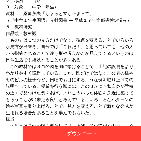
２、場所 （略）
３、対象 （中学１年生）
教材 桑原茂夫「ちょっと立ち止まって」
（『中学１年生国語』光村図書 ― 平成１７年文部省検定済み）
５、教材研究
作品観・教材観
「もの」は１つの見方だけでなく、視点を変えることでいろいろ
な見方が出来る。自分では「これだ！」と思っていても、他の人
から指摘されることで違う形や考えかたが見えてくるというのは
日常生活でも経験することが多くある。
この教材では３つの図を例に挙げることで、上記の説明をより
わかりやすく説得している。また、図だけではなく、公園の橋や
町のビルの様子など、日頃でも目にするような例を取り上げての
説明もしている。授業を行う際には、このほかにも私自身が学校
の近くで見つけた例をあげ、よりこういった体験を身近に感じて
もらうことが出来たら良いと考えている。いろいろなパターンの
絵や写真を取り上げることで、見方を変えることで新たな発見が
生まれる場合があることを学んでもらいたい。
構成
この作品は３つの図を例として取り上げ、その説明を中心に１０
段落で成り立っている。これは、文のはじめの一字を下げること
ダウンロード
で示される。以下、教材中に取り上げられている図を中心に、段