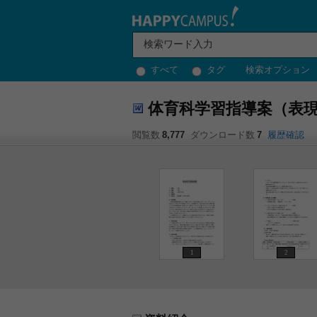
すべて
タグ
検索オプション
体育科学習指導案（表
閲覧数
8,777
ダウンロード数
7
履歴確認
1
2