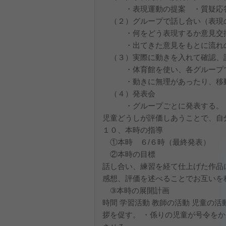
・表現運動の提案 ・質疑応答
（２）グループで話し合い（表現の
・何をどう表現するか意見交
・出てきた意見をもとに流れの
（３）実際に動きを入れて確
・体育館を使い、各グループで
・動きに無理があったり、移動が
（４）発表会 ・
・グループごとに発表する。
児童どうしが評価しあうことで、自
１０、本時の指導
①本時 ６/６時（最終発表）
②本時の目標
話し合い、練習を経て仕上げた作品
感想、評価を述べることでお互いを
③本時の展開計画
時間 学習活動 教師の活動 児童の活
拶を促す。 ・係りの児童が号令をか