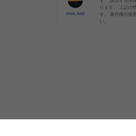
ず、 該当する情
ります。 上記の
rosso_kazi
す。 著作権の侵
い。