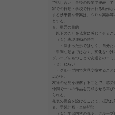
で話し合い、最後の授業で発表して
家での行動・学校で行われる動作な
する効果音や音楽は、ＣＤや楽器等
とする。
８、単元の目的
以下のことを児童に感じさせるこ
（１）表現運動の特性
・決まった形ではなく、自分たち
・単調な動きではなく、変化をつけ
グループをもつことで友達とのコミ
（２）ねらい
・グループ内で意見交換すること
広がる。
友達の意見を理解することで、感受
仲間で一つの作品を完成させる喜び
られる。
発表の機会を設けることで、授業に
９、学習計画（全6時間）
（１）学習内容の説明、グル