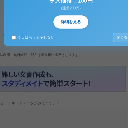
導入価格：100円
(通常200円)
詳細を見る
、
表現運動
今日はもう表示しない
閉じる
法利用、無断転載・配布は著作権法違反となります。
ると、テキストデータがみえます。 )