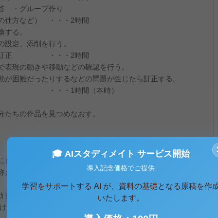
 ・グループ作り
仕方など） ・・・2時間
換する。
設定、添削を行う。
認、訂正 ・・・2時間
表現の動きや移動などの確認を行う。
困難だったりするなどの問題が生じたら訂正する。
・・1時間（本時）
分たちの作品を見つめなおす。
🎓 AIスタディメイト サービス開始
に自信をもち、楽しく伸び伸びと発表する。
導入記念価格でご提供
称えあい、加えて自己評価をする。
学習をサポートする AI が、資料の基礎となる原稿を作
動 指導上の留意点 ５分 あいさつ・出欠確認 ・児童に整列、挨
いたします。
ける。 ・元気良くあいさつする。 ５分 準備体操 ・準備体操を