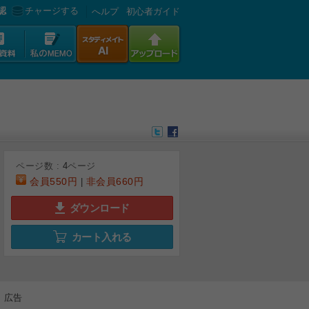
認
チャージする
へルプ
初心者ガイド
ページ数 :
4
ページ
会員
550円
非会員
660円
|
ダウンロード
カート入れる
広告