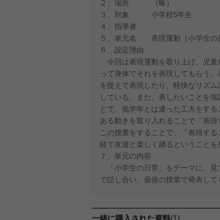
２、場所 （略）
３、対象 小学校5年生
４、指導者
５、単元名 表現運動（小学生の
６、設定理由
今回は表現運動を取り上げ、児童
って身体でそれを表現してもらう。
を捉えて表現したり、軽快なリズム
している。また、表したいことを強
とで、低学年とは違った工夫をする
ある動きを取り入れることで「表現
この授業をすることで、「表現する
経て友達と楽しく踊るということを
７、単元の内容
「小学生の日常」をテーマに、見
で話し合い、最後の授業で発表しても
一緒に購入された資料
(1)