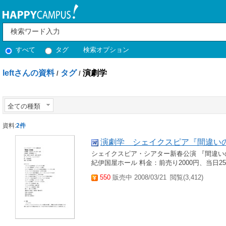
すべて
タグ
検索オプション
leftさんの資料
タグ
演劇学
/
/
全ての種類
資料:
2件
演劇学 シェイクスピア『間違い
シェイクスピア・シアター新春公演 『間違いの喜
紀伊国屋ホール 料金：前売り2000円、当日2
550
販売中 2008/03/21
閲覧(3,412)