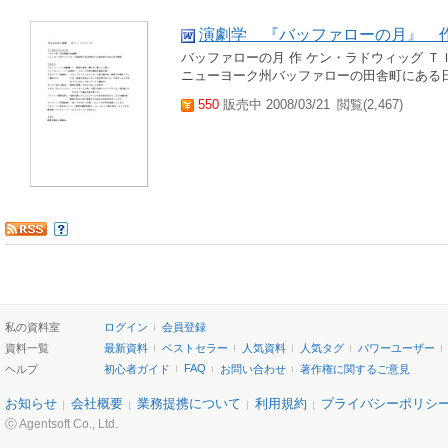
演劇学 『バッファローの月』 作
バッファローの月 作 ケン・ラドウィッグ 
ニューヨーク州バッファローの田舎町にある
550
販売中 2008/03/21
閲覧(2,467)
私の資料室
ログイン
会員登録
資料一覧
最新資料
ベストセラー
人気資料
人気タグ
パワーユーザー
FAQ
ヘルプ
初心者ガイド
お問い合わせ
著作権に関するご意見
お知らせ
会社概要
業務提携について
利用規約
プライバシーポリシ
ⓒ Agentsoft Co., Ltd.