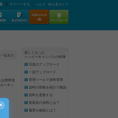
認
チャージする
へルプ
初心者ガイド
新しくなった
一覧表示
ハッピーキャンパスの特徴
写真のアップロード
一括アップロード
管理ツールで資料管理
Ｇは携帯電
ターネッ
資料の情報を統計で確認
資料を更新する
更新前の資料とは？
×
履歴を確認とは？