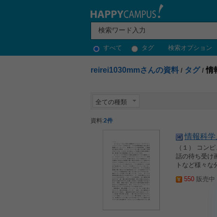
すべて
タグ
検索オプション
reirei1030mmさんの資料
タグ
情
/
/
全ての種類
資料:
2件
情報科学
（１） コン
話の待ち受け
トなど様々な
550
販売中 2