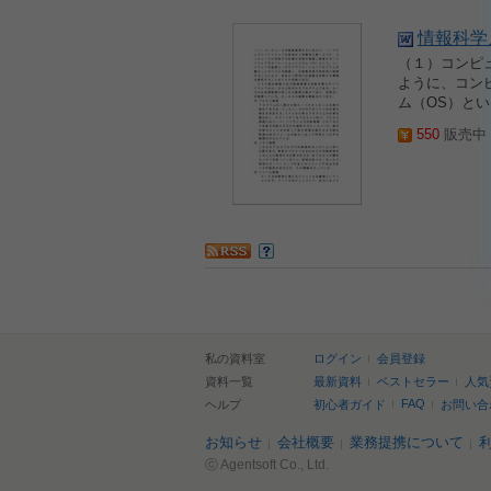
情報科学
（１）コンピ
ように、コン
ム（OS）と
550
販売中 2
私の資料室
ログイン
会員登録
資料一覧
最新資料
ベストセラー
人気
FAQ
ヘルプ
初心者ガイド
お問い合
お知らせ
会社概要
業務提携について
ⓒ Agentsoft Co., Ltd.