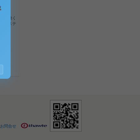
成
的に動く
ンシステ
.
お問合せ