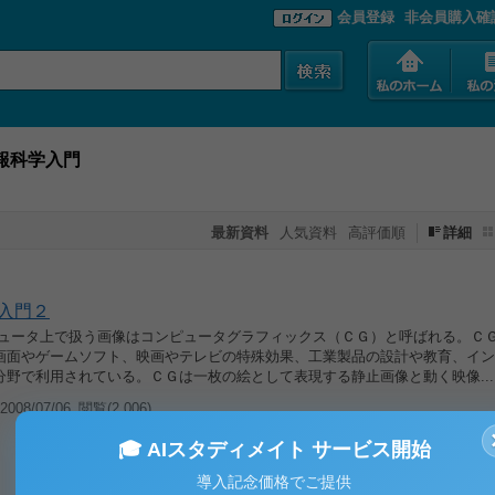
会員登録
非会員購入確
報科学入門
最新資料
人気資料
高評価順
詳細
入門２
ピュータ上で扱う画像はコンピュータグラフィックス（ＣＧ）と呼ばれる。Ｃ
画面やゲームソフト、映画やテレビの特殊効果、工業製品の設計や教育、イン
分野で利用されている。ＣＧは一枚の絵として表現する静止画像と動く映像...
008/07/06
閲覧(2,006)
🎓 AIスタディメイト サービス開始
導入記念価格でご提供