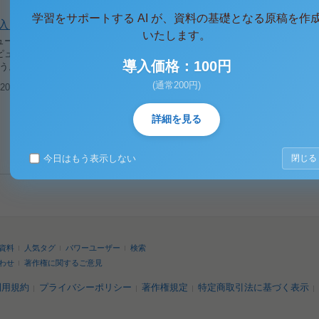
学習をサポートする AI が、資料の基礎となる原稿を作
入門
いたします。
ュータを稼動運用するにあたり、ハードウェアとソフトウェアが有効かつ効果
ピュータの保有する各種の資源を管理し制御するソフトウェアをオペレーショ
導入価格：100円
いう。ハードウェアを直接ユーザやアプリケーションプログラムが触ることの..
(通常200円)
008/07/06
閲覧(2,006)
詳細を見る
今日はもう表示しない
閉じる
資料
人気タグ
パワーユーザー
検索
わせ
著作権に関するご意見
利用規約
プライバシーポリシー
著作権規定
特定商取引法に基づく表示