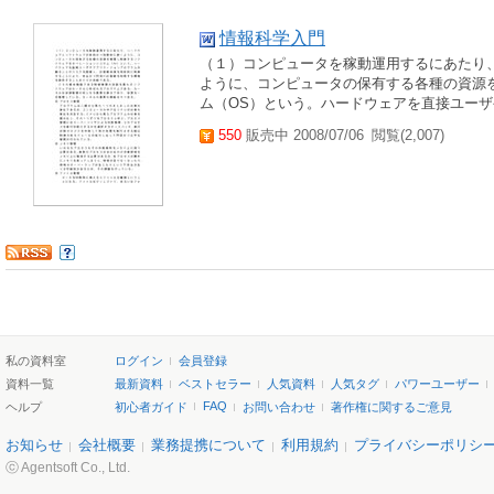
情報科学入門
（１）コンピュータを稼動運用するにあたり
ように、コンピュータの保有する各種の資源
ム（OS）という。ハードウェアを直接ユーザ
550
販売中 2008/07/06
閲覧(2,007)
私の資料室
ログイン
会員登録
資料一覧
最新資料
ベストセラー
人気資料
人気タグ
パワーユーザー
FAQ
ヘルプ
初心者ガイド
お問い合わせ
著作権に関するご意見
お知らせ
会社概要
業務提携について
利用規約
プライバシーポリシ
ⓒ Agentsoft Co., Ltd.