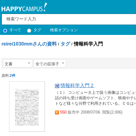
すべて
タグ
検索オプション
reirei1030mmさんの資料
タグ
情報科学入門
/
/
文書
全ての拡張子
資料:
2件
情報科学入門２
（１） コンピュータ上で扱う画像はコンピ
話の待ち受け画面やゲームソフト、映画やテ
トなど様々な分野で利用されている。ＣＧは一
550
販売中 2008/07/06
閲覧(2,006)