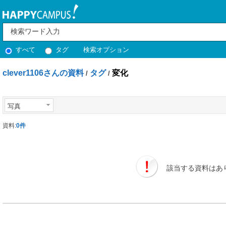
すべて
タグ
検索オプション
clever1106さんの資料
タグ
変化
/
/
写真
資料:
0件
該当する資料はあ