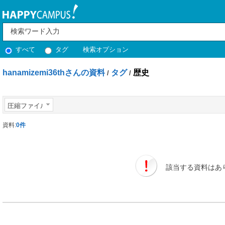
すべて
タグ
検索オプション
hanamizemi36thさんの資料
タグ
歴史
/
/
圧縮ファイル
資料:
0件
該当する資料はあ