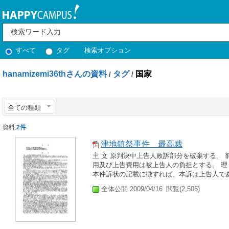
すべて
タグ
検索オプション
hanamizemi36thさんの資料
タグ
国家
/
/
全ての種類
資料:
2件
津地鎮祭事件 最高裁
主 文 原判決中上告人敗訴部分を破棄する。
用及び上告費用は被上告人の負担とする。 理
本件訴状の記載に徴すれば、本訴は上告人である
全体公開 2009/04/16
閲覧(2,506)