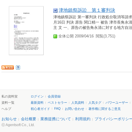
津地鎮祭訴訟 第１審判決
津地鎮祭訴訟 第一審判決 行政処分取消等請求事
月16日 判決 原告 関口精一 被告 津市長角永清 こ
主 文 一、原告の被告角永清に対する地方自治法
全体公開 2009/04/16
閲覧(3,751)
私の資料室
ログイン
会員登録
資料一覧
最新資料
ベストセラー
人気資料
人気タグ
パワーユーザー
FAQ
ヘルプ
初心者ガイド
お問い合わせ
著作権に関するご意見
お知らせ
会社概要
業務提携について
利用規約
プライバシーポリシ
ⓒ Agentsoft Co., Ltd.