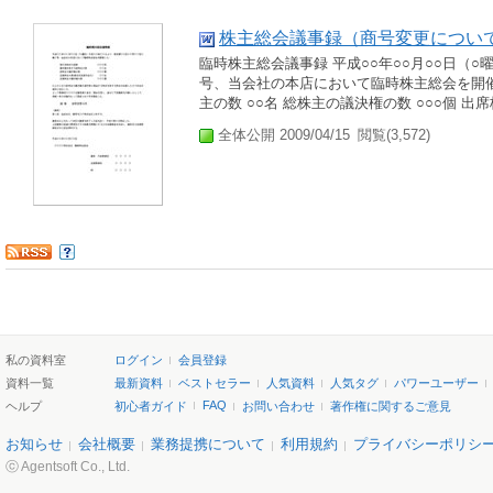
株主総会議事録（商号変更につい
臨時株主総会議事録 平成○○年○○月○○日（○曜
号、当会社の本店において臨時株主総会を開催し
主の数 ○○名 総株主の議決権の数 ○○○個 出席株
全体公開 2009/04/15
閲覧(3,572)
私の資料室
ログイン
会員登録
資料一覧
最新資料
ベストセラー
人気資料
人気タグ
パワーユーザー
FAQ
ヘルプ
初心者ガイド
お問い合わせ
著作権に関するご意見
お知らせ
会社概要
業務提携について
利用規約
プライバシーポリシ
ⓒ Agentsoft Co., Ltd.