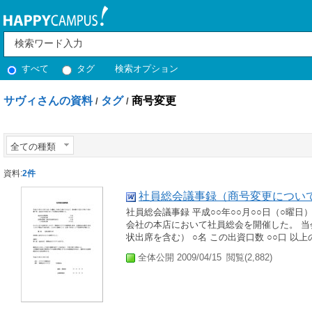
すべて
タグ
検索オプション
サヴィさんの資料
タグ
商号変更
/
/
全ての種類
資料:
2件
社員総会議事録（商号変更につい
社員総会議事録 平成○○年○○月○○日（○曜日
会社の本店において社員総会を開催した。 当会
状出席を含む） ○名 この出資口数 ○○口 以上の
全体公開 2009/04/15
閲覧(2,882)