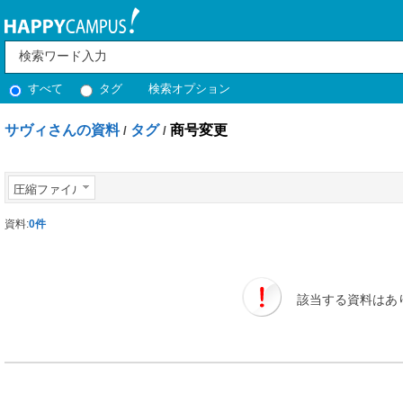
すべて
タグ
検索オプション
サヴィさんの資料
タグ
商号変更
/
/
圧縮ファイル
資料:
0件
該当する資料はあ