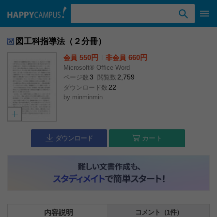
検索ワード入力
図工科指導法（２分冊）
550円
l
660円
会員
非会員
Microsoft® Office Word
3
2,759
ページ数
閲覧数
22
ダウンロード数
by
minminmin
ダウンロード
カート
内容説明
コメント（1件）