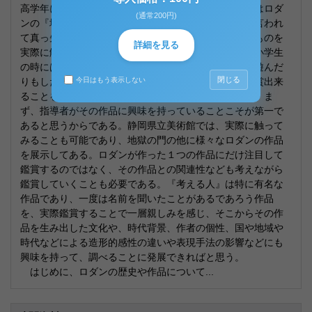
高学年における鑑賞教育に相応しい作品について、私はロダ
(通常200円)
ンの『地獄の門（考える人）』を選んだ。鑑賞作品と言われ
て真っ先に思い浮かんだのは絵画ではなく、立体的なものを
詳細を見る
実際に触れながらみせたい、という思いだった。私が小学生
の時にはこの作品について知っていたし、真似をして遊んだ
閉じる
りもした。そんな思い出深い作品が身近な美術館で鑑賞出来
今日はもう表示しない
ることを知り、迷いも無くこの作品に決めたのである。ま
ず、指導者がその作品に興味を持っていることこそが第一で
あると思うからである。静岡県立美術館では、実際に触って
みることも可能であり、地獄の門の他に様々なロダンの作品
を展示してある。ロダンが作った１つの作品にだけ注目して
鑑賞するのではなく、その作品との関連性なども考えながら
鑑賞していくことも必要である。『考える人』は特に有名な
作品であり、一度は名前を聞いたことがあるであろう作品
を、実際鑑賞することで一層親しみを感じ、そこからその作
品を生み出した文化や、時代背景、作者の個性、国や地域や
時代などによる造形的感性の違いや表現手法の影響などにも
興味を持って、調べることに発展できればと思う。
はじめに、ロダンの歴史や作品について...