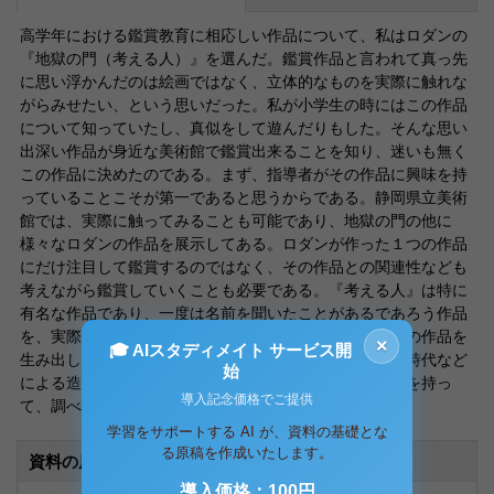
高学年における鑑賞教育に相応しい作品について、私はロダンの
『地獄の門（考える人）』を選んだ。鑑賞作品と言われて真っ先
に思い浮かんだのは絵画ではなく、立体的なものを実際に触れな
がらみせたい、という思いだった。私が小学生の時にはこの作品
について知っていたし、真似をして遊んだりもした。そんな思い
出深い作品が身近な美術館で鑑賞出来ることを知り、迷いも無く
この作品に決めたのである。まず、指導者がその作品に興味を持
っていることこそが第一であると思うからである。静岡県立美術
館では、実際に触ってみることも可能であり、地獄の門の他に
様々なロダンの作品を展示してある。ロダンが作った１つの作品
にだけ注目して鑑賞するのではなく、その作品との関連性なども
考えながら鑑賞していくことも必要である。『考える人』は特に
有名な作品であり、一度は名前を聞いたことがあるであろう作品
を、実際鑑賞することで一層親しみを感じ、そこからその作品を
×
🎓 AIスタディメイト サービス開
生み出した文化や、時代背景、作者の個性、国や地域や時代など
始
による造形的感性の違いや表現手法の影響などにも興味を持っ
導入記念価格でご提供
て、調べることに発展できればと思う。
学習をサポートする AI が、資料の基礎とな
る原稿を作成いたします。
資料の原本内容
導入価格：100円