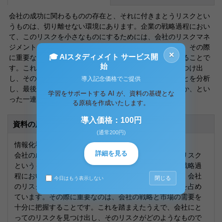
会社の成功に関わるものの存在と、それに付きまとうリスクとい
うものは、切り離せない環境にあります。企業の戦略過程におい
て、このリスクを小さなものにするためには、会社のリスクマネ
ジメントを機能させることが大きな要素を占めています。その際
×
🎓 AIスタディメイト サービス開
に重要なのは、会社の戦略と市場の需要を十分に把握することで
始
す。これを踏まえたうえで、会社にとってのリスクを見つけ出
し、そのリスクがどのようなものであったのかということを分析
導入記念価格でご提供
し、最後に、そのリスクをどのようにして制御させるのか、とい
学習をサポートする AI が、資料の基礎とな
った一連の流れを作成させる事が必要です
る原稿を作成いたします。
導入価格：100円
資料の原本内容
(通常200円)
情報化社会のリスクについて
詳細を見る
会社の成功に関わるものの存在と、それに付きまとうリスク
というものは、切り離せない環境にあります。企業の戦略過
程において、このリスクを小さなものにするためには、会社
閉じる
今日はもう表示しない
のリスクマネジメントを機能させることが大きな要素を占め
ています。その際に重要なのは、会社の戦略と市場の需要を
十分に把握することです。これを踏まえたうえで、会社にと
ってのリスクを見つけ出し、そのリスクがどのようなもので