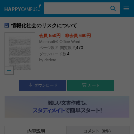
検索ワード入力
情報化社会のリスクについて
550円
l
660円
会員
非会員
Microsoft® Office Word
2
2,470
ページ数
閲覧数
4
ダウンロード数
by
dedere
ダウンロード
カート
内容説明
コメント（0件）