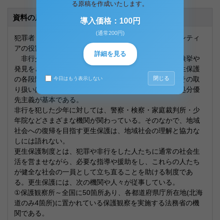
る原稿を作成いたします。
資料の原本内容
導入価格：100円
(通常200円)
犯罪者・非行者への援助活動と援助専門職およびボランティ
アの役割分担とその意義について述べよ。
詳細を見る
非行少年は、警察等の捜査機関や一般人によって、検挙や
発見をされると、警察・検察・裁判・福祉・矯正・更生保護
閉じる
の各段階において、いろいろな取り扱いを受けるが、その取
今日はもう表示しない
り扱いは、社会福祉的・教育的観点を伴っており、不処分優
先主義が基本である。
非行を犯した少年に対しては、警察・検察・家庭裁判所・少
年院などさまざまな機関が関わっている。そのなかで、地域
社会への復帰を目指す更生保護は、地域社会の理解と協力な
しには語れない。
更生保護制度とは、犯罪や非行をした人たちに通常の社会生
活を営ませながら、必要な指導や援助をし、これらの人たち
が健全な社会の一員として立ち直ることを助ける制度であ
る。更生保護には、次の機関や人々が従事している。
①保護観察所～全国に50箇所あり、各都道府県庁所在地(北海
道のみ4箇所)に置かれている保護観察を実施する法務省の機
関である。