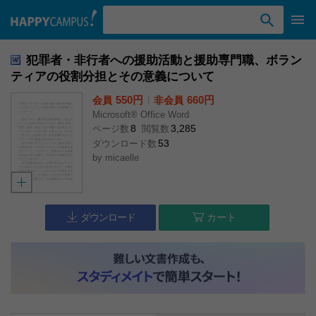
検索ワード入力
犯罪者・非行者への援助活動と援助専門職、ボラン
ティアの役割分担とその意義について
550円
l
660円
会員
非会員
Microsoft® Office Word
8
3,285
ページ数
閲覧数
53
ダウンロード数
by
micaelle
ダウンロード
カート