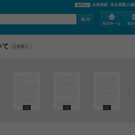
会員登録
非会員購入確
いて
推薦
0
3
4
5