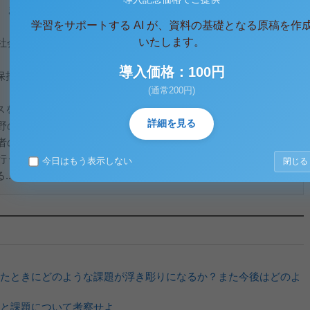
。また同時に、福祉ニーズの多様化、深刻化に伴って改正が繰
学習をサポートする AI が、資料の基礎となる原稿を作
いたします。
会福祉法(3～6条)で4つの基本原理に具体化して細かく定めら
導入価格：100円
保持、自立の支援として良質かつ適切なものでなければならな
(通常200円)
スを必要とする者が、地域社会の一員として日常生活を営み、
詳細を見る
野の活動に参加する機会が与えられるべきこと。
者の意向を尊重し、関連するサービスとの有機的な連携を図
行うこと。
今日はもう表示しない
閉じる
..
たときにどのような課題が浮き彫りになるか？また今後はどのよ
と課題について考察せよ