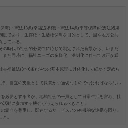
。
保障)・憲法13条(幸福追求権)・憲法14条(平等保障)の憲法諸規
制度であり、生存権・生活権保障を目的として、国や地方公共
係している。
その時代の社会的必要性に応じて制定された背景から、いまだ
。また同時に、福祉ニーズの多様化、深刻化に伴って改正が繰
会福祉法(3〜6条)で4つの基本原理に具体化して細かく定めら
保持、自立の支援として良質かつ適切なものでなければならない
スを必要とする者が、地域社会の一員として日常生活を営み、社
の活動に参加する機会が与えられるべきこと。
者の意向を尊重し、関連するサービスとの有機的な連携を図り、
こと。