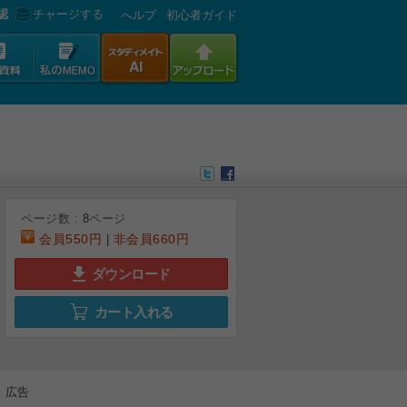
認
チャージする
へルプ
初心者ガイド
ページ数 :
8
ページ
会員
550円
非会員
660円
|
ダウンロード
カート入れる
6
7
8
広告