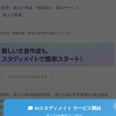
本原理
、
個人の尊厳
、
地域福祉
、
福祉サービス
、
個人の尊厳
法利用、無断転載・配布は著作権法違反となります。
ると、テキストデータがみえます。 )
。
保障)・憲法13条(幸福追求権)・憲法14条(平等保障)の憲法諸規
制度であり、生存権・生活権保障を目的として、国や地方公共
係している。
🎓 AIスタディメイト サービス開始
その時代の社会的必要性に応じて制定された背景から、いまだ
導入記念価格でご提供