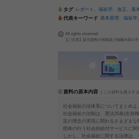
レポート
、
福祉学
、
改正
、
基
タグ
基本原理
、
福祉学
代表キーワード
All rights reserved.
【ご注意】該当資料の情報及び掲載内容の不
資料の原本内容
( この資料を購入す
社会福祉の法体系についてまとめよ
社会福祉の法制は、憲法25条(生存権
定の理念の実現に関わるさまざまな
団体の行う社会的給付サービスに関
しかし、社会福祉に関する法律は、