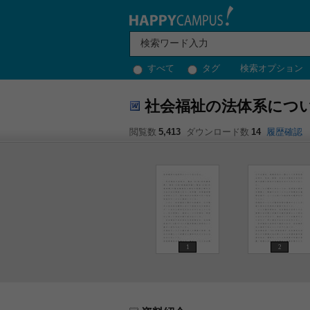
すべて
タグ
検索オプション
社会福祉の法体系につ
閲覧数
5,413
ダウンロード数
14
履歴確認
1
2